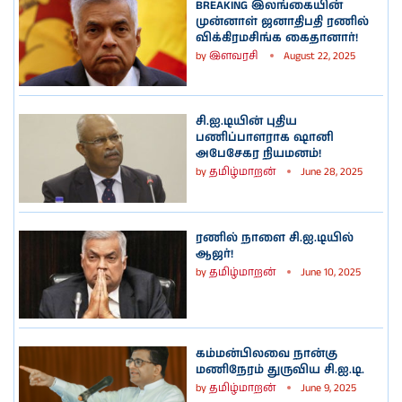
BREAKING இலங்கையின்
முன்னாள் ஜனாதிபதி ரணில்
விக்கிரமசிங்க கைதானார்!
by
இளவரசி
August 22, 2025
சி.ஐ.டியின் புதிய
பணிப்பாளராக ஷானி
அபேசேகர நியமனம்!
by
தமிழ்மாறன்
June 28, 2025
ரணில் நாளை சி.ஐ.டியில்
ஆஜர்!
by
தமிழ்மாறன்
June 10, 2025
கம்மன்பிலவை நான்கு
மணிநேரம் துருவிய சி.ஐ.டி.
by
தமிழ்மாறன்
June 9, 2025