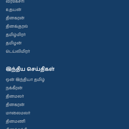
வீரகேசரி
உதயன்
தினகரன்
தினக்குரல்
தமிழ்மிரர்
தமிழன்
டெய்லிமிரர்
இந்திய செய்திகள்
ஒன் இந்தியா தமிழ்
நக்கீரன்
தினமலர்
தினகரன்
மாலைமலர்
தினமணி