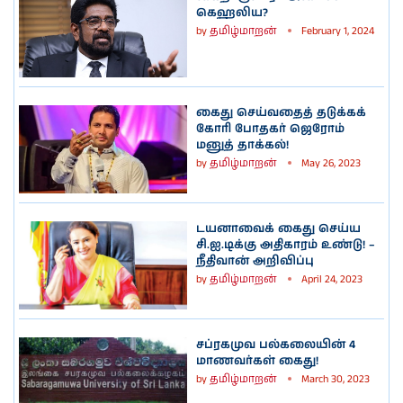
கெஹலிய?
by
தமிழ்மாறன்
February 1, 2024
கைது செய்வதைத் தடுக்கக்
கோரி போதகர் ஜெரோம்
மனுத் தாக்கல்!
by
தமிழ்மாறன்
May 26, 2023
டயனாவைக் கைது செய்ய
சி.ஐ.டிக்கு அதிகாரம் உண்டு! –
நீதிவான் அறிவிப்பு
by
தமிழ்மாறன்
April 24, 2023
சப்ரகமுவ பல்கலையின் 4
மாணவர்கள் கைது!
by
தமிழ்மாறன்
March 30, 2023