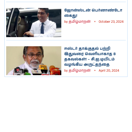
ஜோன்ஸ்டன் பெர்னாண்டோ
கைது!
by
தமிழ்மாறன்
October 23, 2024
ஈஸ்டர் தாக்குதல் பற்றி
இதுவரை வெளியாகாத 8
தகவல்கள்! – சி.ஐ.டியிடம்
வழங்கிய அருட்தந்தை
by
தமிழ்மாறன்
April 20, 2024