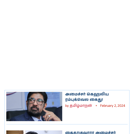
அமைச்சர் கெஹலிய
ரம்புக்வெல கைது!
by
தமிழ்மாறன்
February 2, 2024
கைதாகுவாரா அமைச்சர்