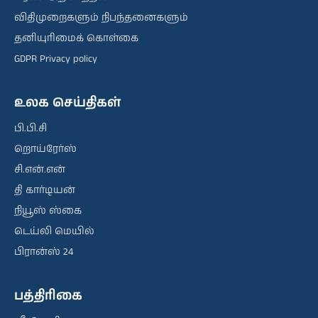
விதிமுறைகளும் நிபந்தனைகளும்
தனியுரிமைக் கொள்கை
GDPR Privacy policy
உலக செய்திகள்
பி.பி.சி
றொய்ரேர்ஸ்
சி.என்.என்
தி கார்டியன்
நியூஸ் ஸ்கை
டெய்லி மெயில்
பிரான்ஸ் 24
பத்திரிகை