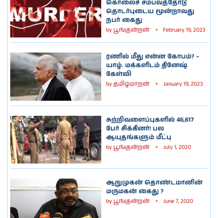
கொலைச் சம்பவத்தோடு
தொடர்புடைய மூன்றாவது
நபர் கைது
by
பூங்குன்றன்
February 19, 2023
ரணில் மீது என்ன கோபம்? –
யாழ். மக்களிடம் தினேஷ்
கேள்வி
by
தமிழ்மாறன்
January 19, 2023
சுற்றிவளைப்புகளில் 46,617
பேர் சிக்கினர்! பல
ஆயுதங்களும் மீட்பு
by
பூங்குன்றன்
July 1, 2020
ஆறுமுகன் தொண்டமானின்
மருமகன் கைது ?
by
பூங்குன்றன்
June 7, 2020