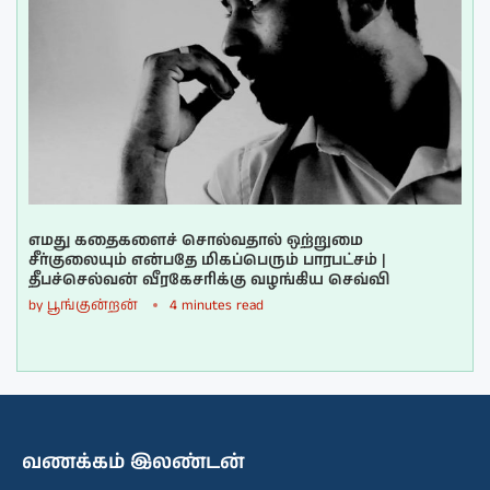
எமது கதைகளைச் சொல்வதால் ஒற்றுமை
சீர்குலையும் என்பதே மிகப்பெரும் பாரபட்சம் |
தீபச்செல்வன் வீரகேசரிக்கு வழங்கிய செவ்வி
by
பூங்குன்றன்
4 minutes read
வணக்கம் இலண்டன்