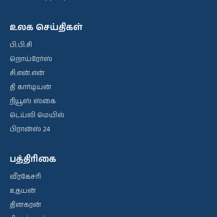
உலக செய்திகள்
பி.பி.சி
றொய்ரேர்ஸ்
சி.என்.என்
தி கார்டியன்
நியூஸ் ஸ்கை
டெய்லி மெயில்
பிரான்ஸ் 24
பத்திரிகை
வீரகேசரி
உதயன்
தினகரன்