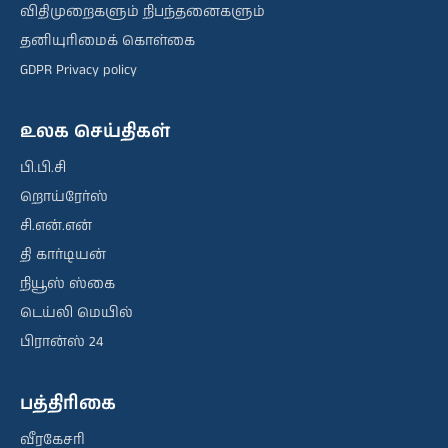
விதிமுறைகளும் நிபந்தனைகளும்
தனியுரிமைக் கொள்கை
GDPR Privacy policy
உலக செய்திகள்
பி.பி.சி
றொய்ரேர்ஸ்
சி.என்.என்
தி கார்டியன்
நியூஸ் ஸ்கை
டெய்லி மெயில்
பிரான்ஸ் 24
பத்திரிகை
வீரகேசரி