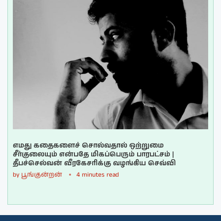
எமது கதைகளைச் சொல்வதால் ஒற்றுமை
சீர்குலையும் என்பதே மிகப்பெரும் பாரபட்சம் |
தீபச்செல்வன் வீரகேசரிக்கு வழங்கிய செவ்வி
by
பூங்குன்றன்
4 minutes read