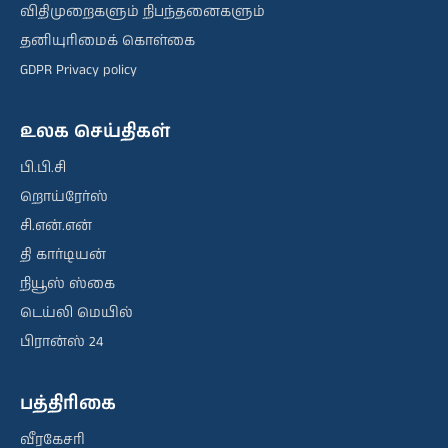
விதிமுறைகளும் நிபந்தனைகளும்
தனியுரிமைக் கொள்கை
GDPR Privacy policy
உலக செய்திகள்
பி.பி.சி
றொய்ரேர்ஸ்
சி.என்.என்
தி கார்டியன்
நியூஸ் ஸ்கை
டெய்லி மெயில்
பிரான்ஸ் 24
பத்திரிகை
வீரகேசரி