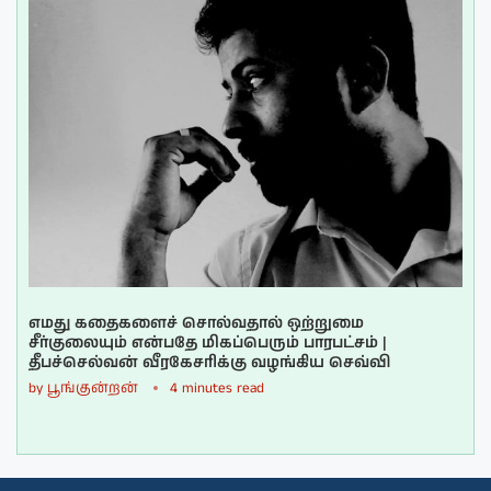
எமது கதைகளைச் சொல்வதால் ஒற்றுமை
சீர்குலையும் என்பதே மிகப்பெரும் பாரபட்சம் |
தீபச்செல்வன் வீரகேசரிக்கு வழங்கிய செவ்வி
by
பூங்குன்றன்
4 minutes read