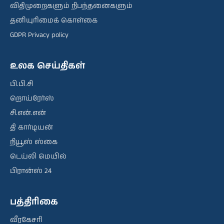
விதிமுறைகளும் நிபந்தனைகளும்
தனியுரிமைக் கொள்கை
GDPR Privacy policy
உலக செய்திகள்
பி.பி.சி
றொய்ரேர்ஸ்
சி.என்.என்
தி கார்டியன்
நியூஸ் ஸ்கை
டெய்லி மெயில்
பிரான்ஸ் 24
பத்திரிகை
வீரகேசரி