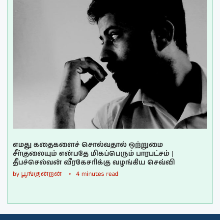
எமது கதைகளைச் சொல்வதால் ஒற்றுமை
சீர்குலையும் என்பதே மிகப்பெரும் பாரபட்சம் |
தீபச்செல்வன் வீரகேசரிக்கு வழங்கிய செவ்வி
by
பூங்குன்றன்
4 minutes read