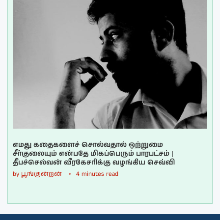
எமது கதைகளைச் சொல்வதால் ஒற்றுமை
சீர்குலையும் என்பதே மிகப்பெரும் பாரபட்சம் |
தீபச்செல்வன் வீரகேசரிக்கு வழங்கிய செவ்வி
by
பூங்குன்றன்
4 minutes read