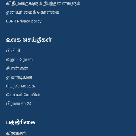
விதிமுறைகளும் நிபந்தனைகளும்
தனியுரிமைக் கொள்கை
GDPR Privacy policy
உலக செய்திகள்
பி.பி.சி
றொய்ரேர்ஸ்
சி.என்.என்
தி கார்டியன்
நியூஸ் ஸ்கை
டெய்லி மெயில்
பிரான்ஸ் 24
பத்திரிகை
வீரகேசரி