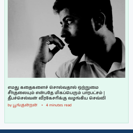
எமது கதைகளைச் சொல்வதால் ஒற்றுமை
சீர்குலையும் என்பதே மிகப்பெரும் பாரபட்சம் |
தீபச்செல்வன் வீரகேசரிக்கு வழங்கிய செவ்வி
by
பூங்குன்றன்
4 minutes read