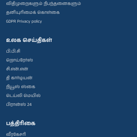
விதிமுறைகளும் நிபந்தனைகளும்
தனியுரிமைக் கொள்கை
GDPR Privacy policy
உலக செய்திகள்
பி.பி.சி
றொய்ரேர்ஸ்
சி.என்.என்
தி கார்டியன்
நியூஸ் ஸ்கை
டெய்லி மெயில்
பிரான்ஸ் 24
பத்திரிகை
வீரகேசரி