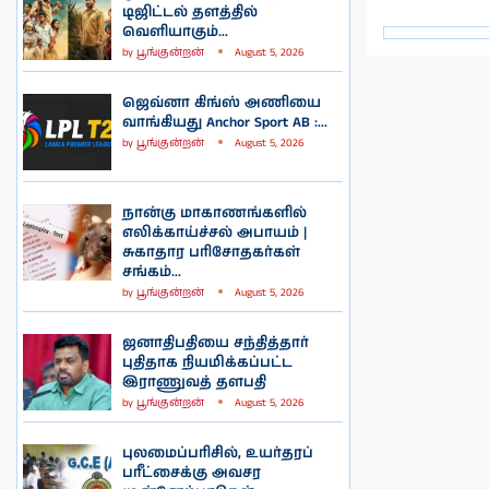
டிஜிட்டல் தளத்தில்
வெளியாகும்...
by
பூங்குன்றன்
August 5, 2026
ஜெவ்னா கிங்ஸ் அணியை
வாங்கியது Anchor Sport AB :...
by
பூங்குன்றன்
August 5, 2026
நான்கு மாகாணங்களில்
எலிக்காய்ச்சல் அபாயம் |
சுகாதார பரிசோதகர்கள்
சங்கம்...
by
பூங்குன்றன்
August 5, 2026
ஜனாதிபதியை சந்தித்தார்
புதிதாக நியமிக்கப்பட்ட
இராணுவத் தளபதி
by
பூங்குன்றன்
August 5, 2026
புலமைப்பரிசில், உயர்தரப்
பரீட்சைக்கு அவசர