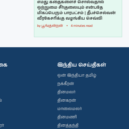
எமது கதைகளைச் சொல்வதால்
ஒற்றுமை சீர்குலையும் என்பதே
மிகப்பெரும் பாரபட்சம் | தீபச்செல்வன்
வீரகேசரிக்கு வழங்கிய செவ்வி
by
பூங்குன்றன்
4 minutes read
ிகை
இந்திய செய்திகள்
ஒன் இந்தியா தமிழ்
நக்கீரன்
தினமலர்
்
தினகரன்
மாலைமலர்
தினமணி
ர்
தினத்தந்தி