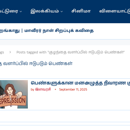
கட்டுரை
இலக்கியம்
சினிமா
விளையாட்ட
ங்காது | மாவீரர் நாள் சிறப்புக் கவிதை
ags
Posts tagged with "குழந்தை வளர்ப்பில் ஈடுபடும் பெண்கள்"
 வளர்ப்பில் ஈடுபடும் பெண்கள்
பெண்களுக்கான மனஅழுத்த நிவாரண குற
by
இளவரசி
September 11, 2025