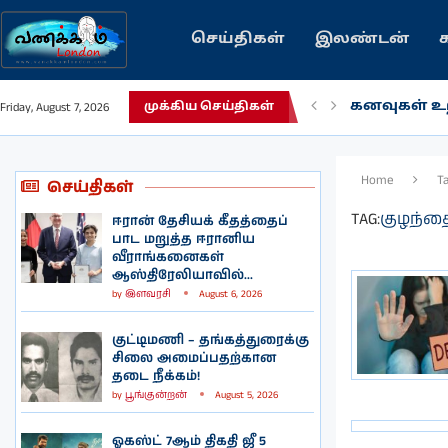
செய்திகள்
இலண்டன்
கனவுகள் உற
Friday, August 7, 2026
முக்கிய செய்திகள்
Home
T
செய்திகள்
TAG:
குழந்தை
ஈரான் தேசியக் கீதத்தைப்
பாட மறுத்த ஈரானிய
வீராங்கனைகள்
ஆஸ்திரேலியாவில்...
by
இளவரசி
August 6, 2026
குட்டிமணி – தங்கத்துரைக்கு
சிலை அமைப்பதற்கான
தடை நீக்கம்!
by
பூங்குன்றன்
August 5, 2026
ஓகஸ்ட் 7ஆம் திகதி ஜீ 5