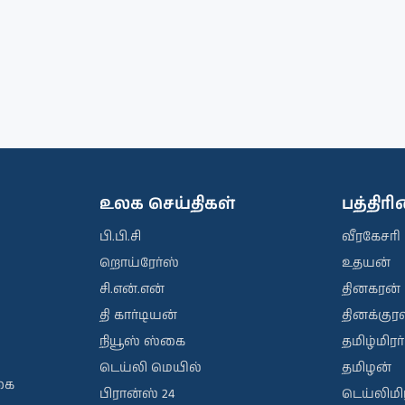
உலக செய்திகள்
பத்திர
பி.பி.சி
வீரகேசரி
றொய்ரேர்ஸ்
உதயன்
சி.என்.என்
தினகரன்
தி கார்டியன்
தினக்குரல
நியூஸ் ஸ்கை
தமிழ்மிரர்
டெய்லி மெயில்
தமிழன்
கை
பிரான்ஸ் 24
டெய்லிமிர