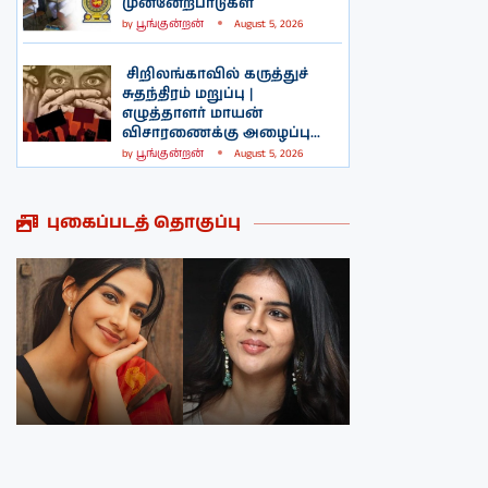
முன்னேற்பாடுகள்
by
பூங்குன்றன்
August 5, 2026
சிறிலங்காவில் கருத்துச்
சுதந்திரம் மறுப்பு |
எழுத்தாளர் மாயன்
விசாரணைக்கு அழைப்பு...
by
பூங்குன்றன்
August 5, 2026
புகைப்படத் தொகுப்பு
நடிகை மீனாக்க்ஷி
நடிகை ருக்மணி
சௌத்திரியின்
வசந்தின்
புகைப்படத்தொகுப்பு
புகைப்படத்தொகுப்பு