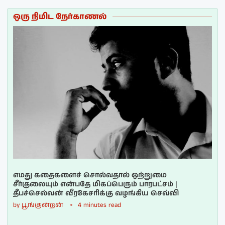
ஒரு நிமிட நேர்காணல்
எமது கதைகளைச் சொல்வதால் ஒற்றுமை
சீர்குலையும் என்பதே மிகப்பெரும் பாரபட்சம் |
தீபச்செல்வன் வீரகேசரிக்கு வழங்கிய செவ்வி
by
பூங்குன்றன்
4 minutes read