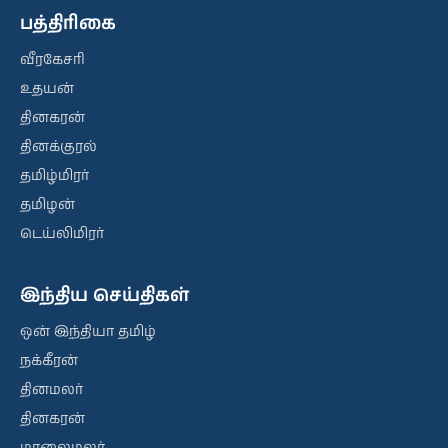
பத்திரிகை
வீரகேசரி
உதயன்
தினகரன்
தினக்குரல்
தமிழ்மிரர்
தமிழன்
டெய்லிமிரர்
இந்திய செய்திகள்
ஒன் இந்தியா தமிழ்
நக்கீரன்
தினமலர்
தினகரன்
மாலைமலர்