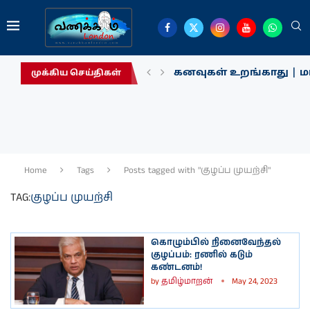
கனவுகள் உறங்காது | மா
முக்கிய செய்திகள்
Home
Tags
Posts tagged with "குழப்ப முயற்சி"
TAG:
குழப்ப முயற்சி
கொழும்பில் நினைவேந்தல்
குழப்பம்: ரணில் கடும்
கண்டனம்!
by
தமிழ்மாறன்
May 24, 2023