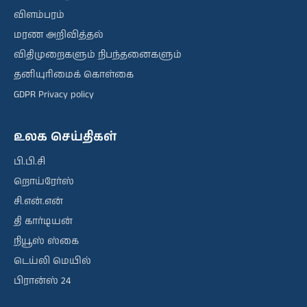
விளம்பரம்
மரண அறிவித்தல்
விதிமுறைகளும் நிபந்தனைகளும்
தனியுரிமைக் கொள்கை
GDPR Privacy policy
உலக செய்திகள்
பி.பி.சி
றொய்ரேர்ஸ்
சி.என்.என்
தி கார்டியன்
நியூஸ் ஸ்கை
டெய்லி மெயில்
பிரான்ஸ் 24