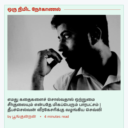
ஒரு நிமிட நேர்காணல்
எமது கதைகளைச் சொல்வதால் ஒற்றுமை
சீர்குலையும் என்பதே மிகப்பெரும் பாரபட்சம் |
தீபச்செல்வன் வீரகேசரிக்கு வழங்கிய செவ்வி
by
பூங்குன்றன்
4 minutes read