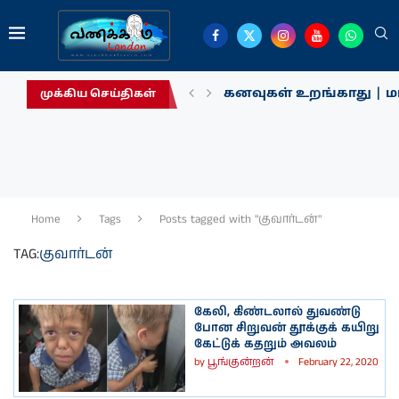
கனவுகள் உறங்காது | மா
முக்கிய செய்திகள்
Home
Tags
Posts tagged with "குவார்டன்"
TAG:
குவார்டன்
கேலி, கிண்டலால் துவண்டு
போன சிறுவன் தூக்குக் கயிறு
கேட்டுக் கதறும் அவலம்
by
பூங்குன்றன்
February 22, 2020