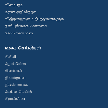
விளம்பரம்
மரண அறிவித்தல்
விதிமுறைகளும் நிபந்தனைகளும்
தனியுரிமைக் கொள்கை
GDPR Privacy policy
உலக செய்திகள்
பி.பி.சி
றொய்ரேர்ஸ்
சி.என்.என்
தி கார்டியன்
நியூஸ் ஸ்கை
டெய்லி மெயில்
பிரான்ஸ் 24