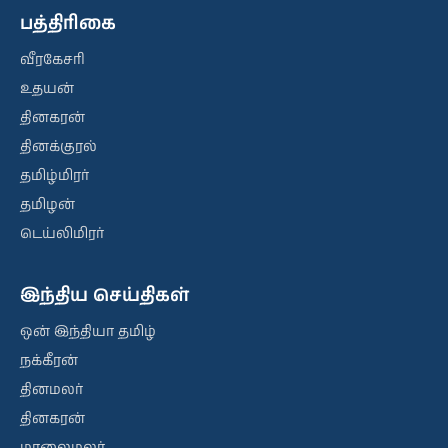
பத்திரிகை
வீரகேசரி
உதயன்
தினகரன்
தினக்குரல்
தமிழ்மிரர்
தமிழன்
டெய்லிமிரர்
இந்திய செய்திகள்
ஒன் இந்தியா தமிழ்
நக்கீரன்
தினமலர்
தினகரன்
மாலைமலர்