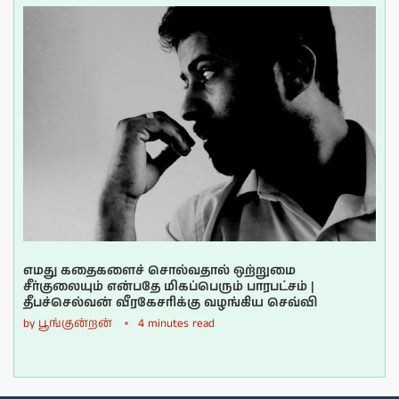
எமது கதைகளைச் சொல்வதால் ஒற்றுமை
சீர்குலையும் என்பதே மிகப்பெரும் பாரபட்சம் |
தீபச்செல்வன் வீரகேசரிக்கு வழங்கிய செவ்வி
by
பூங்குன்றன்
4 minutes read