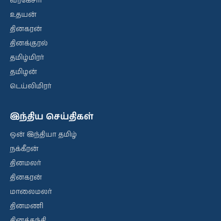
வீரகேசரி
உதயன்
தினகரன்
தினக்குரல்
தமிழ்மிரர்
தமிழன்
டெய்லிமிரர்
இந்திய செய்திகள்
ஒன் இந்தியா தமிழ்
நக்கீரன்
தினமலர்
தினகரன்
மாலைமலர்
தினமணி
தினத்தந்தி