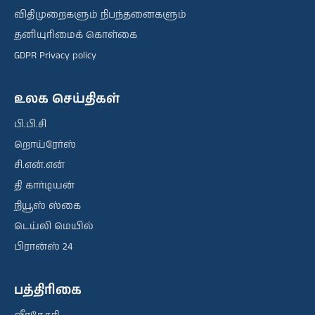
விதிமுறைகளும் நிபந்தனைகளும்
தனியுரிமைக் கொள்கை
GDPR Privacy policy
உலக செய்திகள்
பி.பி.சி
றொய்ரேர்ஸ்
சி.என்.என்
தி கார்டியன்
நியூஸ் ஸ்கை
டெய்லி மெயில்
பிரான்ஸ் 24
பத்திரிகை