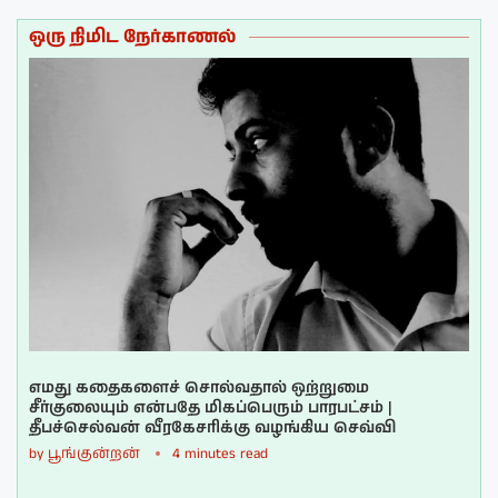
ஒரு நிமிட நேர்காணல்
எமது கதைகளைச் சொல்வதால் ஒற்றுமை
சீர்குலையும் என்பதே மிகப்பெரும் பாரபட்சம் |
தீபச்செல்வன் வீரகேசரிக்கு வழங்கிய செவ்வி
by
பூங்குன்றன்
4 minutes read