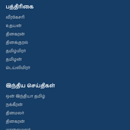
பத்திரிகை
வீரகேசரி
உதயன்
தினகரன்
தினக்குரல்
தமிழ்மிரர்
தமிழன்
டெய்லிமிரர்
இந்திய செய்திகள்
ஒன் இந்தியா தமிழ்
நக்கீரன்
தினமலர்
தினகரன்
மாலைமலர்