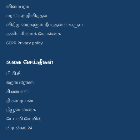
விளம்பரம்
மரண அறிவித்தல்
விதிமுறைகளும் நிபந்தனைகளும்
தனியுரிமைக் கொள்கை
GDPR Privacy policy
உலக செய்திகள்
பி.பி.சி
றொய்ரேர்ஸ்
சி.என்.என்
தி கார்டியன்
நியூஸ் ஸ்கை
டெய்லி மெயில்
பிரான்ஸ் 24