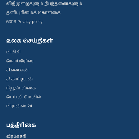
விதிமுறைகளும் நிபந்தனைகளும்
தனியுரிமைக் கொள்கை
GDPR Privacy policy
உலக செய்திகள்
பி.பி.சி
றொய்ரேர்ஸ்
சி.என்.என்
தி கார்டியன்
நியூஸ் ஸ்கை
டெய்லி மெயில்
பிரான்ஸ் 24
பத்திரிகை
வீரகேசரி