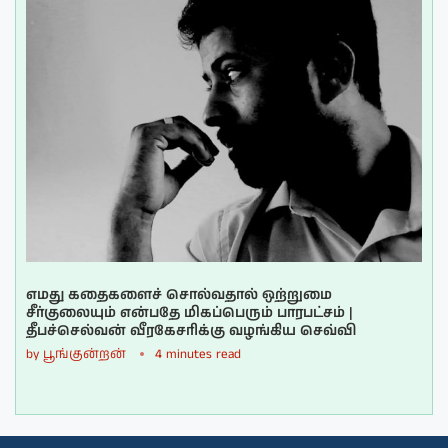
எமது கதைகளைச் சொல்வதால் ஒற்றுமை
சீர்குலையும் என்பதே மிகப்பெரும் பாரபட்சம் |
தீபச்செல்வன் வீரகேசரிக்கு வழங்கிய செவ்வி
by
பூங்குன்றன்
4 minutes read