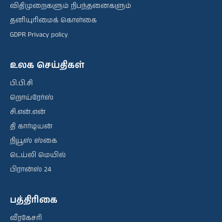
விதிமுறைகளும் நிபந்தனைகளும்
தனியுரிமைக் கொள்கை
GDPR Privacy policy
உலக செய்திகள்
பி.பி.சி
றொய்ரேர்ஸ்
சி.என்.என்
தி கார்டியன்
நியூஸ் ஸ்கை
டெய்லி மெயில்
பிரான்ஸ் 24
பத்திரிகை
வீரகேசரி