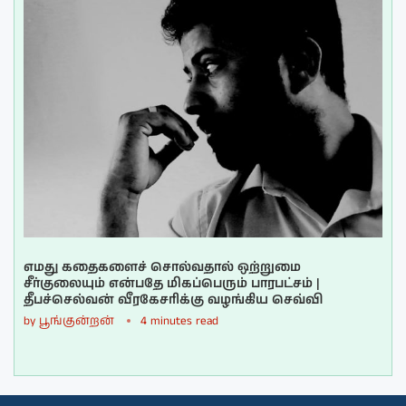
எமது கதைகளைச் சொல்வதால் ஒற்றுமை
சீர்குலையும் என்பதே மிகப்பெரும் பாரபட்சம் |
தீபச்செல்வன் வீரகேசரிக்கு வழங்கிய செவ்வி
by
பூங்குன்றன்
4 minutes read