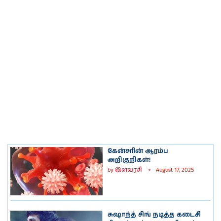
கேன்சரின் ஆரம்ப
அறிகுறிகள்!
by
இளவரசி
August 17, 2025
சுஷாந்த் சிங் நடித்த கடைசி