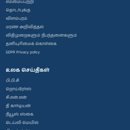
எம்மைப்பற்றி
தொடர்புக்கு
விளம்பரம்
மரண அறிவித்தல்
விதிமுறைகளும் நிபந்தனைகளும்
தனியுரிமைக் கொள்கை
GDPR Privacy policy
உலக செய்திகள்
பி.பி.சி
றொய்ரேர்ஸ்
சி.என்.என்
தி கார்டியன்
நியூஸ் ஸ்கை
டெய்லி மெயில்