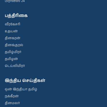
பிரான்ஸ் 24
பத்திரிகை
வீரகேசரி
உதயன்
தினகரன்
தினக்குரல்
தமிழ்மிரர்
தமிழன்
டெய்லிமிரர்
இந்திய செய்திகள்
ஒன் இந்தியா தமிழ்
நக்கீரன்
தினமலர்