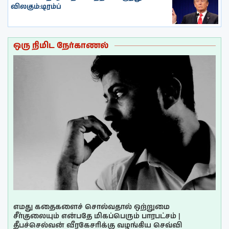
விலகும்:டிரம்ப்
ஒரு நிமிட நேர்காணல்
எமது கதைகளைச் சொல்வதால் ஒற்றுமை
சீர்குலையும் என்பதே மிகப்பெரும் பாரபட்சம் |
தீபச்செல்வன் வீரகேசரிக்கு வழங்கிய செவ்வி