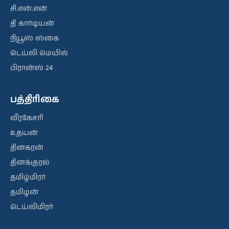
சி.என்.என்
தி கார்டியன்
நியூஸ் ஸ்கை
டெய்லி மெயில்
பிரான்ஸ் 24
பத்திரிகை
வீரகேசரி
உதயன்
தினகரன்
தினக்குரல்
தமிழ்மிரர்
தமிழன்
டெய்லிமிரர்