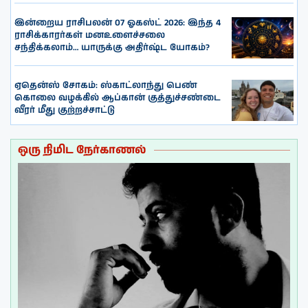
இன்றைய ராசிபலன் 07 ஓகஸ்ட் 2026: இந்த 4
ராசிக்காரர்கள் மனஉளைச்சலை
சந்திக்கலாம்… யாருக்கு அதிர்ஷ்ட யோகம்?
ஏதென்ஸ் சோகம்: ஸ்காட்லாந்து பெண்
கொலை வழக்கில் ஆப்கான் குத்துச்சண்டை
வீரர் மீது குற்றச்சாட்டு
ஒரு நிமிட நேர்காணல்