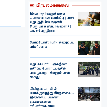
பிரபலமானவை
இளைஞர்களுக்கான
பொன்னான வாய்ப்பு | பால்
உற்பத்தியில் எழுச்சி
பெறுமா கண்டாவளை ? |
மா. சுவேந்திரன்
போட்டோகிராபர்- ‌ திரைப்பட
விமர்சனம்
தெட்ஃபோர்ட்: அகதிகள்
எதிர்ப்பு போராட்டத்தில்
வன்முறை – மேலும் பலர்
கைது!
மின்தடை: ரயில்
போக்குவரத்து சீர்குலைவு –
இன்றைய பயண
தகவல்களை
சரிபார்க்குமாறு