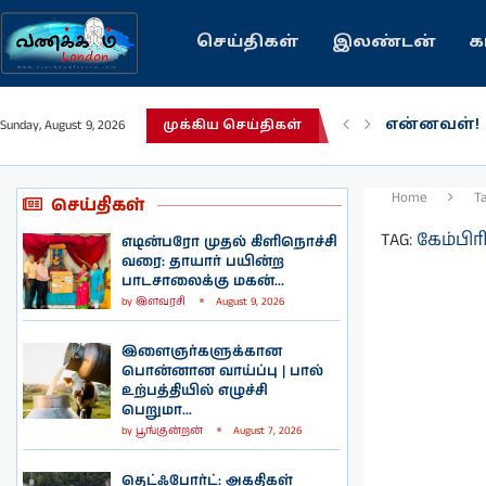
செய்திகள்
இலண்டன்
க
என்னவள்!
Sunday, August 9, 2026
முக்கிய செய்திகள்
பழைய கற்
இந்தியவரல
கவிதை | 
காசாவில் ப
நல்ல சில 
பிரித்தானிய
இலங்கையில்
இலண்டனில
Home
T
செய்திகள்
TAG:
கேம்பி
எடின்பரோ முதல் கிளிநொச்சி
வரை: தாயார் பயின்ற
பாடசாலைக்கு மகன்...
by
இளவரசி
August 9, 2026
இளைஞர்களுக்கான
பொன்னான வாய்ப்பு | பால்
உற்பத்தியில் எழுச்சி
பெறுமா...
by
பூங்குன்றன்
August 7, 2026
தெட்ஃபோர்ட்: அகதிகள்