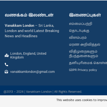
வணக்கம் இலண்டன்
இணைப்புகள்
எம்மைப்பற்றி
Vanakkam London
– Sri Lanka,
தொடர்புக்கு
London and world Latest Breaking
News and Headlines
விளம்பரம்
மரண அறிவித்தல்
விதிமுறைகளும்
London, England, United
நிபந்தனைகளும்
Kingdom
தனியுரிமைக் கொள்
GDPR Privacy policy
vanakkamlondon@gmail.com
@2013 – 2024 | Vanakkam London | All Rights Reserved.
This website uses cookies to improv