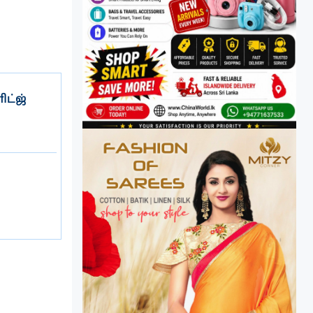
ிட்ஜ்