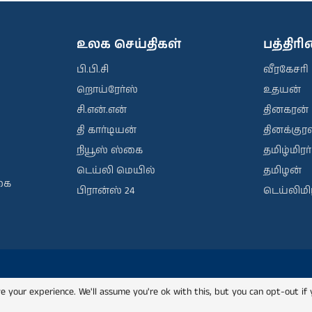
உலக செய்திகள்
பத்திர
பி.பி.சி
வீரகேசரி
றொய்ரேர்ஸ்
உதயன்
சி.என்.என்
தினகரன்
தி கார்டியன்
தினக்குரல
நியூஸ் ஸ்கை
தமிழ்மிரர்
டெய்லி மெயில்
தமிழன்
கை
பிரான்ஸ் 24
டெய்லிமிர
e your experience. We'll assume you're ok with this, but you can opt-out if 