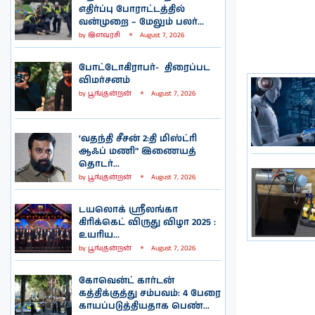
எதிர்ப்பு போராட்டத்தில்
வன்முறை – மேலும் பலர்...
by
இளவரசி
August 7, 2026
போட்டோகிராபர்- ‌ திரைப்பட
விமர்சனம்
by
பூங்குன்றன்
August 7, 2026
‘வதந்தி சீசன் 2:தி மிஸ்ட்ரி
ஆஃப் மணி” இணையத்
தொடர்...
by
பூங்குன்றன்
August 7, 2026
டயலொக் ஸ்ரீலங்கா
கிரிக்கெட் விருது விழா 2025 :
உயரிய...
by
பூங்குன்றன்
August 7, 2026
கோவென்ட் கார்டன்
கத்திக்குத்து சம்பவம்: 4 பேரை
காயப்படுத்தியதாக பெண்...