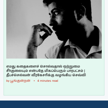
எமது கதைகளைச் சொல்வதால் ஒற்றுமை
சீர்குலையும் என்பதே மிகப்பெரும் பாரபட்சம் |
தீபச்செல்வன் வீரகேசரிக்கு வழங்கிய செவ்வி
by
பூங்குன்றன்
4 minutes read