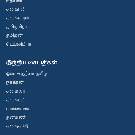
உதயன்
தினகரன்
தினக்குரல்
தமிழ்மிரர்
தமிழன்
டெய்லிமிரர்
இந்திய செய்திகள்
ஒன் இந்தியா தமிழ்
நக்கீரன்
தினமலர்
தினகரன்
மாலைமலர்
தினமணி
தினத்தந்தி