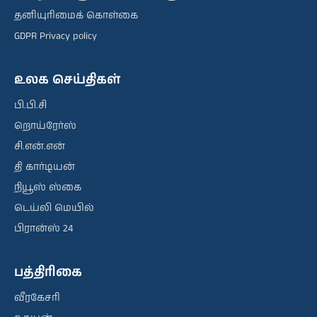
தனியுரிமைக் கொள்கை
GDPR Privacy policy
உலக செய்திகள்
பி.பி.சி
றொய்ரேர்ஸ்
சி.என்.என்
தி கார்டியன்
நியூஸ் ஸ்கை
டெய்லி மெயில்
பிரான்ஸ் 24
பத்திரிகை
வீரகேசரி