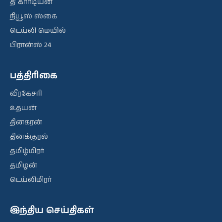
தி கார்டியன்
நியூஸ் ஸ்கை
டெய்லி மெயில்
பிரான்ஸ் 24
பத்திரிகை
வீரகேசரி
உதயன்
தினகரன்
தினக்குரல்
தமிழ்மிரர்
தமிழன்
டெய்லிமிரர்
இந்திய செய்திகள்