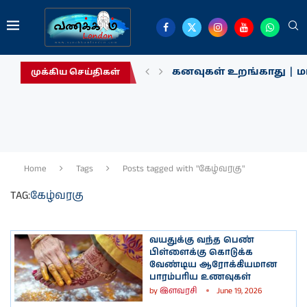
கனவுகள் உறங்காது | மா
முக்கிய செய்திகள்
Home
Tags
Posts tagged with "கேழ்வரகு"
TAG:
கேழ்வரகு
வயதுக்கு வந்த பெண்
பிள்ளைக்கு கொடுக்க
வேண்டிய ஆரோக்கியமான
பாரம்பரிய உணவுகள்
by
இளவரசி
June 19, 2026