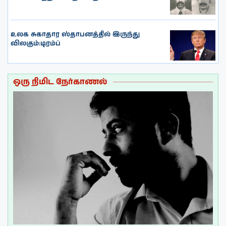
உலக சுகாதார ஸ்தாபனத்தில் இருந்து
விலகும்:டிரம்ப்
ஒரு நிமிட நேர்காணல்