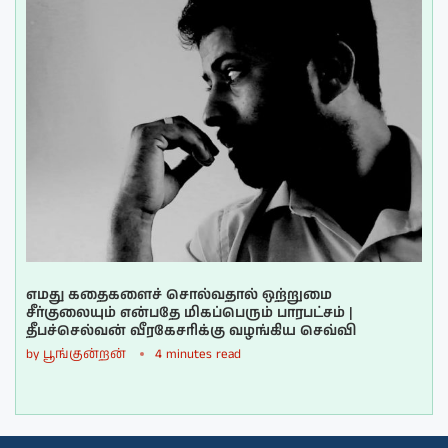
எமது கதைகளைச் சொல்வதால் ஒற்றுமை
சீர்குலையும் என்பதே மிகப்பெரும் பாரபட்சம் |
தீபச்செல்வன் வீரகேசரிக்கு வழங்கிய செவ்வி
by
பூங்குன்றன்
4 minutes read