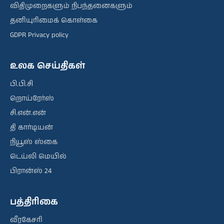
விதிமுறைகளும் நிபந்தனைகளும்
தனியுரிமைக் கொள்கை
GDPR Privacy policy
உலக செய்திகள்
பி.பி.சி
றொய்ரேர்ஸ்
சி.என்.என்
தி கார்டியன்
நியூஸ் ஸ்கை
டெய்லி மெயில்
பிரான்ஸ் 24
பத்திரிகை
வீரகேசரி