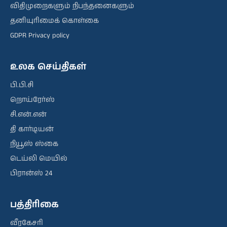
விதிமுறைகளும் நிபந்தனைகளும்
தனியுரிமைக் கொள்கை
GDPR Privacy policy
உலக செய்திகள்
பி.பி.சி
றொய்ரேர்ஸ்
சி.என்.என்
தி கார்டியன்
நியூஸ் ஸ்கை
டெய்லி மெயில்
பிரான்ஸ் 24
பத்திரிகை
வீரகேசரி