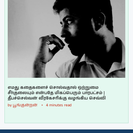
எமது கதைகளைச் சொல்வதால் ஒற்றுமை
சீர்குலையும் என்பதே மிகப்பெரும் பாரபட்சம் |
தீபச்செல்வன் வீரகேசரிக்கு வழங்கிய செவ்வி
by
பூங்குன்றன்
4 minutes read