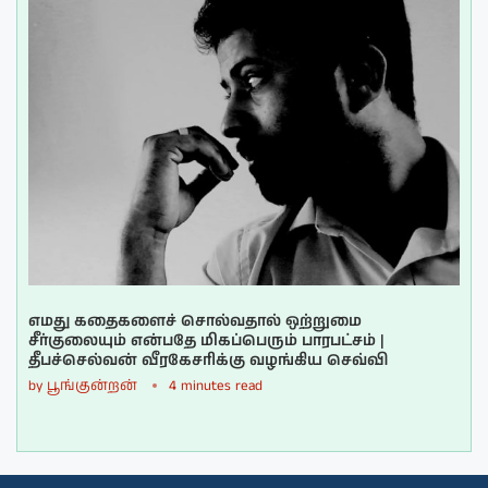
எமது கதைகளைச் சொல்வதால் ஒற்றுமை
சீர்குலையும் என்பதே மிகப்பெரும் பாரபட்சம் |
தீபச்செல்வன் வீரகேசரிக்கு வழங்கிய செவ்வி
by
பூங்குன்றன்
4 minutes read