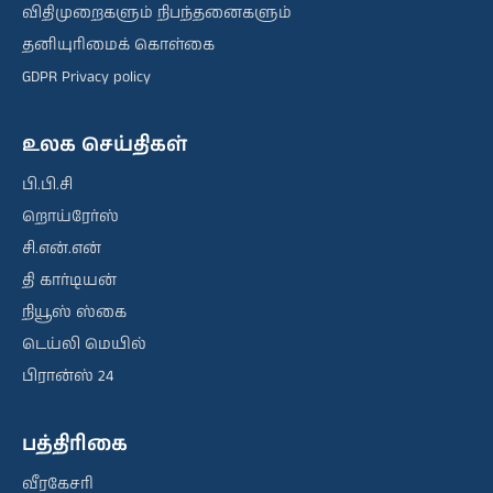
விதிமுறைகளும் நிபந்தனைகளும்
தனியுரிமைக் கொள்கை
GDPR Privacy policy
உலக செய்திகள்
பி.பி.சி
றொய்ரேர்ஸ்
சி.என்.என்
தி கார்டியன்
நியூஸ் ஸ்கை
டெய்லி மெயில்
பிரான்ஸ் 24
பத்திரிகை
வீரகேசரி