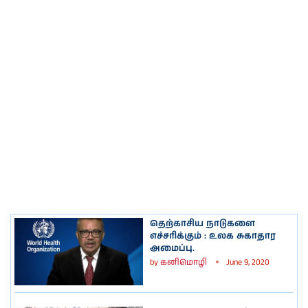
தெற்காசிய நாடுகளை
எச்சரிக்கும் : உலக சுகாதார
அமைப்பு.
by
கனிமொழி
June 9, 2020