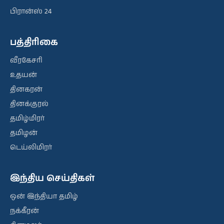
பிரான்ஸ் 24
பத்திரிகை
வீரகேசரி
உதயன்
தினகரன்
தினக்குரல்
தமிழ்மிரர்
தமிழன்
டெய்லிமிரர்
இந்திய செய்திகள்
ஒன் இந்தியா தமிழ்
நக்கீரன்