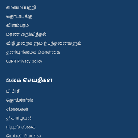
எம்மைப்பற்றி
தொடர்புக்கு
விளம்பரம்
மரண அறிவித்தல்
விதிமுறைகளும் நிபந்தனைகளும்
தனியுரிமைக் கொள்கை
GDPR Privacy policy
உலக செய்திகள்
பி.பி.சி
றொய்ரேர்ஸ்
சி.என்.என்
தி கார்டியன்
நியூஸ் ஸ்கை
டெய்லி மெயில்