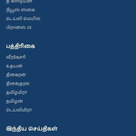
தி கார்டியன்
நியூஸ் ஸ்கை
டெய்லி மெயில்
பிரான்ஸ் 24
பத்திரிகை
வீரகேசரி
உதயன்
தினகரன்
தினக்குரல்
தமிழ்மிரர்
தமிழன்
டெய்லிமிரர்
இந்திய செய்திகள்