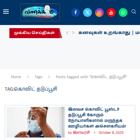
கனவுகள் உறங்காது | மா
முக்கிய செய்திகள்
Home
Tags
Posts tagged with "கொவிட் தடுப்பூசி"
TAG:
கொவிட் தடுப்பூசி
இலவச கொவிட் பூஸ்டர்
தடுப்பூசி கோரும்
நோயாளிகளால் மருந்தக
ஊழியர்கள் அசௌகரியம்!
by
இளவரசி
October 8, 2025