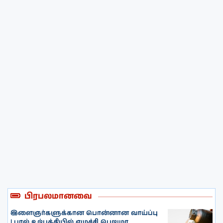
பிரபலமானவை
இளைஞர்களுக்கான பொன்னான வாய்ப்பு
| பால் உற்பத்தியில் எழுச்சி பெறுமா