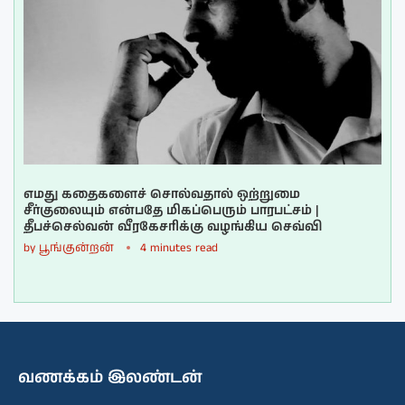
எமது கதைகளைச் சொல்வதால் ஒற்றுமை
சீர்குலையும் என்பதே மிகப்பெரும் பாரபட்சம் |
தீபச்செல்வன் வீரகேசரிக்கு வழங்கிய செவ்வி
by
பூங்குன்றன்
4 minutes read
வணக்கம் இலண்டன்