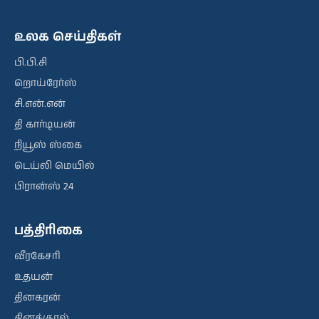
உலக செய்திகள்
பி.பி.சி
றொய்ரேர்ஸ்
சி.என்.என்
தி கார்டியன்
நியூஸ் ஸ்கை
டெய்லி மெயில்
பிரான்ஸ் 24
பத்திரிகை
வீரகேசரி
உதயன்
தினகரன்
தினக்குரல்