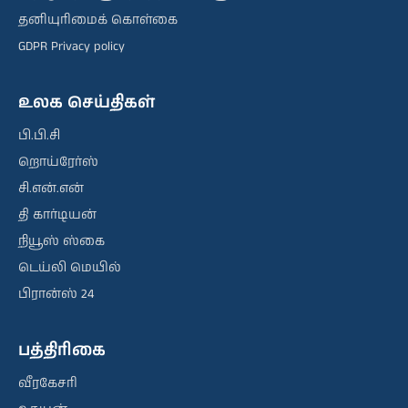
தனியுரிமைக் கொள்கை
GDPR Privacy policy
உலக செய்திகள்
பி.பி.சி
றொய்ரேர்ஸ்
சி.என்.என்
தி கார்டியன்
நியூஸ் ஸ்கை
டெய்லி மெயில்
பிரான்ஸ் 24
பத்திரிகை
வீரகேசரி