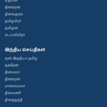
உதயன்
தினகரன்
தினக்குரல்
தமிழ்மிரர்
தமிழன்
டெய்லிமிரர்
இந்திய செய்திகள்
ஒன் இந்தியா தமிழ்
நக்கீரன்
தினமலர்
தினகரன்
மாலைமலர்
தினமணி
தினத்தந்தி