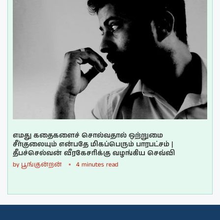
எமது கதைகளைச் சொல்வதால் ஒற்றுமை
சீர்குலையும் என்பதே மிகப்பெரும் பாரபட்சம் |
தீபச்செல்வன் வீரகேசரிக்கு வழங்கிய செவ்வி
by
பூங்குன்றன்
4 minutes read