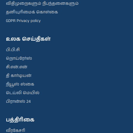
விதிமுறைகளும் நிபந்தனைகளும்
தனியுரிமைக் கொள்கை
GDPR Privacy policy
உலக செய்திகள்
பி.பி.சி
றொய்ரேர்ஸ்
சி.என்.என்
தி கார்டியன்
நியூஸ் ஸ்கை
டெய்லி மெயில்
பிரான்ஸ் 24
பத்திரிகை
வீரகேசரி