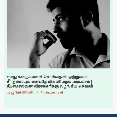
எமது கதைகளைச் சொல்வதால் ஒற்றுமை
சீர்குலையும் என்பதே மிகப்பெரும் பாரபட்சம் |
தீபச்செல்வன் வீரகேசரிக்கு வழங்கிய செவ்வி
by
பூங்குன்றன்
4 minutes read