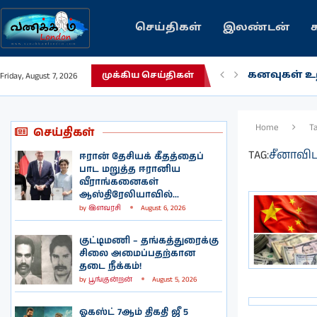
செய்திகள்
இலண்டன்
கனவுகள் உற
Friday, August 7, 2026
முக்கிய செய்திகள்
Home
T
செய்திகள்
TAG:
சீனாவி
ஈரான் தேசியக் கீதத்தைப்
பாட மறுத்த ஈரானிய
வீராங்கனைகள்
ஆஸ்திரேலியாவில்...
by
இளவரசி
August 6, 2026
குட்டிமணி – தங்கத்துரைக்கு
சிலை அமைப்பதற்கான
தடை நீக்கம்!
by
பூங்குன்றன்
August 5, 2026
ஓகஸ்ட் 7ஆம் திகதி ஜீ 5