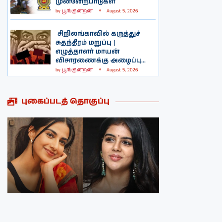
முன்னேற்பாடுகள்
by
பூங்குன்றன்
August 5, 2026
சிறிலங்காவில் கருத்துச்
சுதந்திரம் மறுப்பு |
எழுத்தாளர் மாயன்
விசாரணைக்கு அழைப்பு...
by
பூங்குன்றன்
August 5, 2026
புகைப்படத் தொகுப்பு
நடிகை மீனாக்க்ஷி
நடிகை ருக்மணி
சௌத்திரியின்
வசந்தின்
புகைப்படத்தொகுப்பு
புகைப்படத்தொகுப்பு