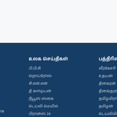
உலக செய்திகள்
பத்திர
பி.பி.சி
வீரகேசரி
றொய்ரேர்ஸ்
உதயன்
சி.என்.என்
தினகரன்
தி கார்டியன்
தினக்குரல
நியூஸ் ஸ்கை
தமிழ்மிரர்
டெய்லி மெயில்
தமிழன்
கை
பிரான்ஸ் 24
டெய்லிமிர