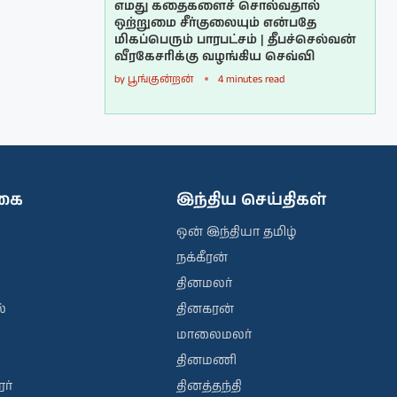
எமது கதைகளைச் சொல்வதால்
ஒற்றுமை சீர்குலையும் என்பதே
மிகப்பெரும் பாரபட்சம் | தீபச்செல்வன்
வீரகேசரிக்கு வழங்கிய செவ்வி
by
பூங்குன்றன்
4 minutes read
ிகை
இந்திய செய்திகள்
ஒன் இந்தியா தமிழ்
நக்கீரன்
தினமலர்
்
தினகரன்
மாலைமலர்
தினமணி
ர்
தினத்தந்தி