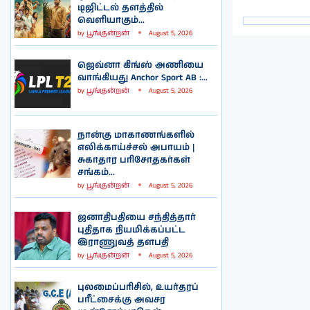
டிஜிட்டல் தளத்தில்
வெளியாகும்...
by
பூங்குன்றன்
August 5, 2026
ஜெவ்னா கிங்ஸ் அணியை
வாங்கியது Anchor Sport AB :...
by
பூங்குன்றன்
August 5, 2026
நான்கு மாகாணங்களில்
எலிக்காய்ச்சல் அபாயம் |
சுகாதார பரிசோதகர்கள்
சங்கம்...
by
பூங்குன்றன்
August 5, 2026
ஜனாதிபதியை சந்தித்தார்
புதிதாக நியமிக்கப்பட்ட
இராணுவத் தளபதி
by
பூங்குன்றன்
August 5, 2026
புலமைப்பரிசில், உயர்தரப்
பரீட்சைக்கு அவசர