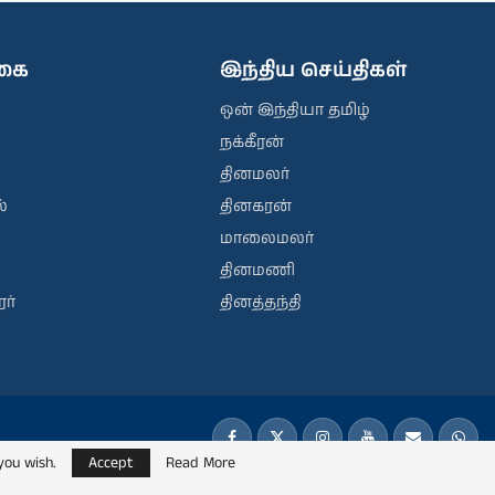
ிகை
இந்திய செய்திகள்
ஒன் இந்தியா தமிழ்
நக்கீரன்
தினமலர்
்
தினகரன்
மாலைமலர்
தினமணி
ர்
தினத்தந்தி
you wish.
Accept
Read More