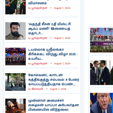
விமர்சனம்
by
பூங்குன்றன்
August 7, 2026
‘வதந்தி சீசன் 2:தி மிஸ்ட்ரி
ஆஃப் மணி” இணையத்
தொடர்...
by
பூங்குன்றன்
August 7, 2026
டயலொக் ஸ்ரீலங்கா
கிரிக்கெட் விருது விழா 2025 :
உயரிய...
by
பூங்குன்றன்
August 7, 2026
கோவென்ட் கார்டன்
கத்திக்குத்து சம்பவம்: 4 பேரை
காயப்படுத்தியதாக பெண்...
by
இளவரசி
August 7, 2026
முன்னாள் அமைச்சர்
லக்ஷ்மன் யாப்பா அபேவர்தன
பிணையில் விடுதலை!