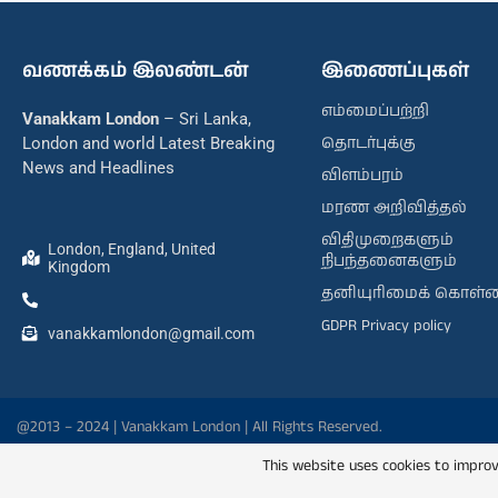
வணக்கம் இலண்டன்
இணைப்புகள்
எம்மைப்பற்றி
Vanakkam London
– Sri Lanka,
தொடர்புக்கு
London and world Latest Breaking
News and Headlines
விளம்பரம்
மரண அறிவித்தல்
விதிமுறைகளும்
London, England, United
நிபந்தனைகளும்
Kingdom
தனியுரிமைக் கொள்
GDPR Privacy policy
vanakkamlondon@gmail.com
@2013 – 2024 | Vanakkam London | All Rights Reserved.
This website uses cookies to improv