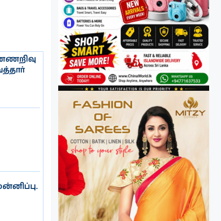
ுண்ணறிவு
த்தார்
மன்னிப்பு.