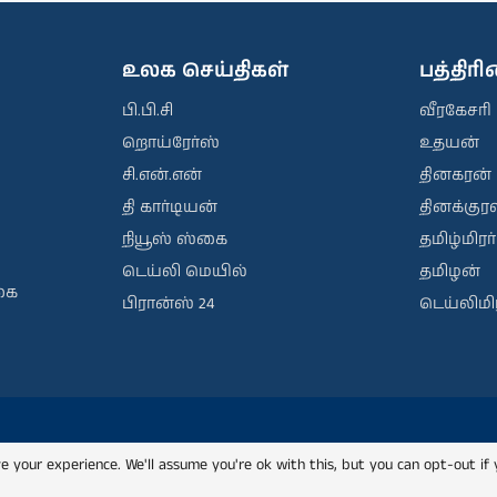
உலக செய்திகள்
பத்திர
பி.பி.சி
வீரகேசரி
றொய்ரேர்ஸ்
உதயன்
சி.என்.என்
தினகரன்
தி கார்டியன்
தினக்குரல
நியூஸ் ஸ்கை
தமிழ்மிரர்
டெய்லி மெயில்
தமிழன்
கை
பிரான்ஸ் 24
டெய்லிமிர
e your experience. We'll assume you're ok with this, but you can opt-out if 