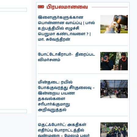
பிரபலமானவை
இளைஞர்களுக்கான
பொன்னான வாய்ப்பு | பால்
உற்பத்தியில் எழுச்சி
பெறுமா கண்டாவளை ? |
மா. சுவேந்திரன்
போட்டோகிராபர்- ‌ திரைப்பட
விமர்சனம்
மின்தடை: ரயில்
போக்குவரத்து சீர்குலைவு –
இன்றைய பயண
தகவல்களை
சரிபார்க்குமாறு
அறிவுறுத்தல்
தெட்ஃபோர்ட்: அகதிகள்
எதிர்ப்பு போராட்டத்தில்
வன்முறை – மேலும் பலர்