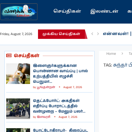
செய்திகள்
இலண்டன்
க
என்னவள்! 
Friday, August 7, 2026
முக்கிய செய்திகள்
பழைய கற்க
இந்தியவரலா
கவிதை | உ
காசாவில் போ
நல்ல சில 
பிரித்தானிய
இலங்கையில்
இலண்டனில்
Home
T
செய்திகள்
TAG:
சுந்தர் 
இளைஞர்களுக்கான
பொன்னான வாய்ப்பு | பால்
உற்பத்தியில் எழுச்சி
பெறுமா...
by
பூங்குன்றன்
August 7, 2026
தெட்ஃபோர்ட்: அகதிகள்
எதிர்ப்பு போராட்டத்தில்
வன்முறை – மேலும் பலர்...
by
இளவரசி
August 7, 2026
போட்டோகிராபர்- ‌ திரைப்பட