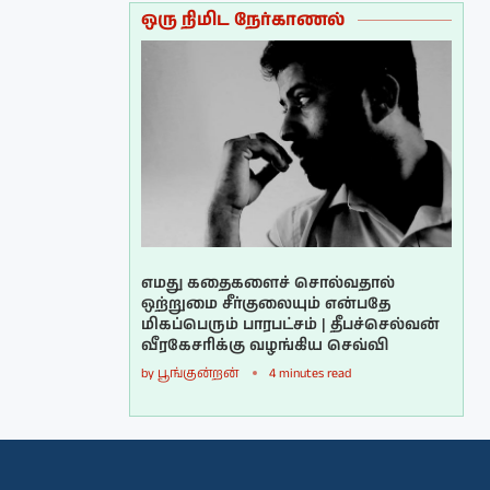
ஒரு நிமிட நேர்காணல்
எமது கதைகளைச் சொல்வதால்
ஒற்றுமை சீர்குலையும் என்பதே
மிகப்பெரும் பாரபட்சம் | தீபச்செல்வன்
வீரகேசரிக்கு வழங்கிய செவ்வி
by
பூங்குன்றன்
4 minutes read