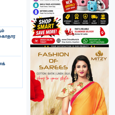
ம்
சுகாதார
க்