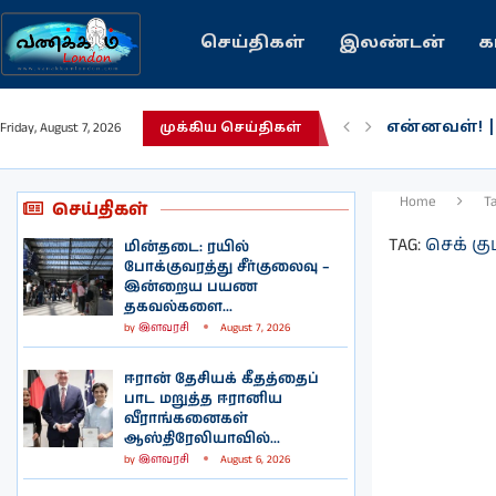
செய்திகள்
இலண்டன்
க
என்னவள்! 
Friday, August 7, 2026
முக்கிய செய்திகள்
பழைய கற்க
இந்தியவரலா
கவிதை | உ
காசாவில் போ
நல்ல சில 
பிரித்தானிய
இலங்கையில்
இலண்டனில்
Home
T
செய்திகள்
TAG:
செக் கு
மின்தடை: ரயில்
போக்குவரத்து சீர்குலைவு –
இன்றைய பயண
தகவல்களை...
by
இளவரசி
August 7, 2026
ஈரான் தேசியக் கீதத்தைப்
பாட மறுத்த ஈரானிய
வீராங்கனைகள்
ஆஸ்திரேலியாவில்...
by
இளவரசி
August 6, 2026