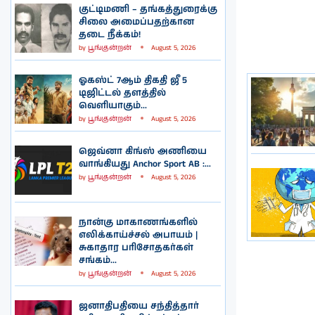
குட்டிமணி – தங்கத்துரைக்கு
சிலை அமைப்பதற்கான
தடை நீக்கம்!
by
பூங்குன்றன்
August 5, 2026
ஓகஸ்ட் 7ஆம் திகதி ஜீ 5
டிஜிட்டல் தளத்தில்
வெளியாகும்...
by
பூங்குன்றன்
August 5, 2026
ஜெவ்னா கிங்ஸ் அணியை
வாங்கியது Anchor Sport AB :...
by
பூங்குன்றன்
August 5, 2026
நான்கு மாகாணங்களில்
எலிக்காய்ச்சல் அபாயம் |
சுகாதார பரிசோதகர்கள்
சங்கம்...
by
பூங்குன்றன்
August 5, 2026
ஜனாதிபதியை சந்தித்தார்