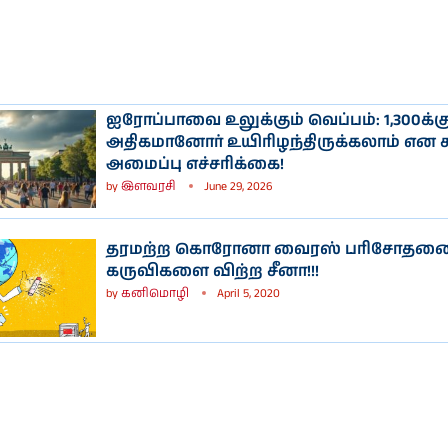
ஐரோப்பாவை உலுக்கும் வெப்பம்: 1,300க்கு
அதிகமானோர் உயிரிழந்திருக்கலாம் என 
அமைப்பு எச்சரிக்கை!
by
இளவரசி
June 29, 2026
தரமற்ற கொரோனா வைரஸ் பரிசோதனை
கருவிகளை விற்ற சீனா!!!
by
கனிமொழி
April 5, 2020