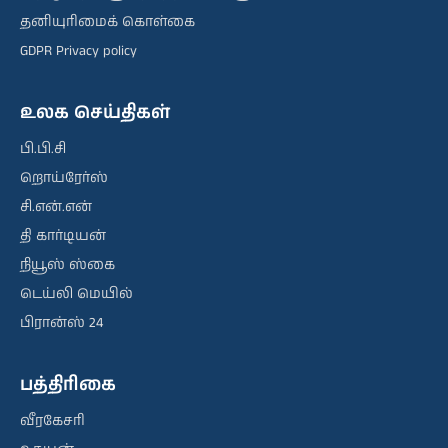
தனியுரிமைக் கொள்கை
GDPR Privacy policy
உலக செய்திகள்
பி.பி.சி
றொய்ரேர்ஸ்
சி.என்.என்
தி கார்டியன்
நியூஸ் ஸ்கை
டெய்லி மெயில்
பிரான்ஸ் 24
பத்திரிகை
வீரகேசரி