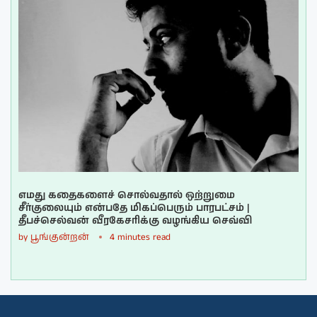
எமது கதைகளைச் சொல்வதால் ஒற்றுமை
சீர்குலையும் என்பதே மிகப்பெரும் பாரபட்சம் |
தீபச்செல்வன் வீரகேசரிக்கு வழங்கிய செவ்வி
by
பூங்குன்றன்
4 minutes read