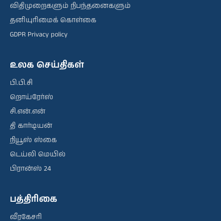
விதிமுறைகளும் நிபந்தனைகளும்
தனியுரிமைக் கொள்கை
GDPR Privacy policy
உலக செய்திகள்
பி.பி.சி
றொய்ரேர்ஸ்
சி.என்.என்
தி கார்டியன்
நியூஸ் ஸ்கை
டெய்லி மெயில்
பிரான்ஸ் 24
பத்திரிகை
வீரகேசரி