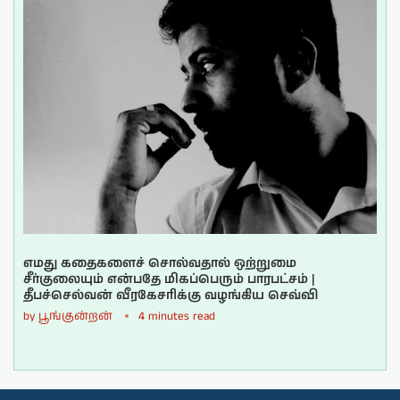
எமது கதைகளைச் சொல்வதால் ஒற்றுமை
சீர்குலையும் என்பதே மிகப்பெரும் பாரபட்சம் |
தீபச்செல்வன் வீரகேசரிக்கு வழங்கிய செவ்வி
by
பூங்குன்றன்
4 minutes read