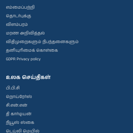
எம்மைப்பற்றி
தொடர்புக்கு
விளம்பரம்
மரண அறிவித்தல்
விதிமுறைகளும் நிபந்தனைகளும்
தனியுரிமைக் கொள்கை
GDPR Privacy policy
உலக செய்திகள்
பி.பி.சி
றொய்ரேர்ஸ்
சி.என்.என்
தி கார்டியன்
நியூஸ் ஸ்கை
டெய்லி மெயில்