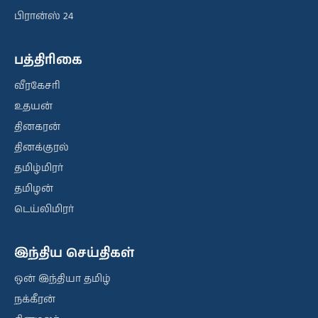
பிரான்ஸ் 24
பத்திரிகை
வீரகேசரி
உதயன்
தினகரன்
தினக்குரல்
தமிழ்மிரர்
தமிழன்
டெய்லிமிரர்
இந்திய செய்திகள்
ஒன் இந்தியா தமிழ்
நக்கீரன்