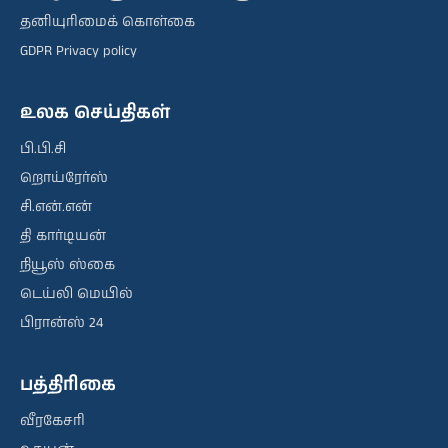
தனியுரிமைக் கொள்கை
GDPR Privacy policy
உலக செய்திகள்
பி.பி.சி
றொய்ரேர்ஸ்
சி.என்.என்
தி கார்டியன்
நியூஸ் ஸ்கை
டெய்லி மெயில்
பிரான்ஸ் 24
பத்திரிகை
வீரகேசரி