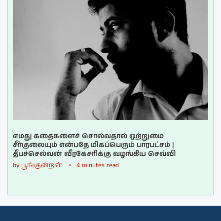
எமது கதைகளைச் சொல்வதால் ஒற்றுமை
சீர்குலையும் என்பதே மிகப்பெரும் பாரபட்சம் |
தீபச்செல்வன் வீரகேசரிக்கு வழங்கிய செவ்வி
by
பூங்குன்றன்
4 minutes read