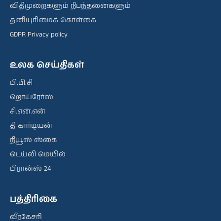
விதிமுறைகளும் நிபந்தனைகளும்
தனியுரிமைக் கொள்கை
GDPR Privacy policy
உலக செய்திகள்
பி.பி.சி
றொய்ரேர்ஸ்
சி.என்.என்
தி கார்டியன்
நியூஸ் ஸ்கை
டெய்லி மெயில்
பிரான்ஸ் 24
பத்திரிகை
வீரகேசரி