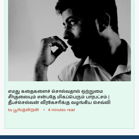
எமது கதைகளைச் சொல்வதால் ஒற்றுமை
சீர்குலையும் என்பதே மிகப்பெரும் பாரபட்சம் |
தீபச்செல்வன் வீரகேசரிக்கு வழங்கிய செவ்வி
by
பூங்குன்றன்
4 minutes read