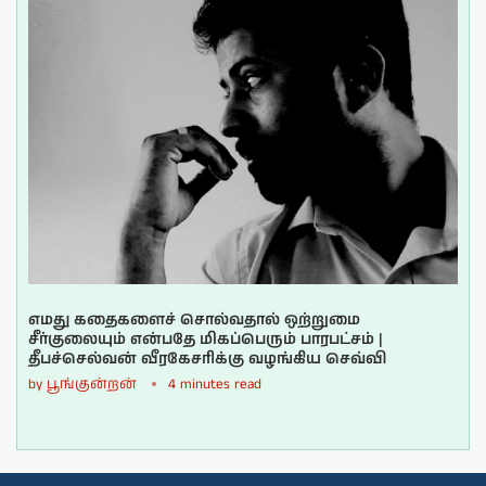
எமது கதைகளைச் சொல்வதால் ஒற்றுமை
சீர்குலையும் என்பதே மிகப்பெரும் பாரபட்சம் |
தீபச்செல்வன் வீரகேசரிக்கு வழங்கிய செவ்வி
by
பூங்குன்றன்
4 minutes read