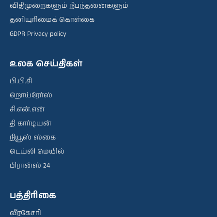
விதிமுறைகளும் நிபந்தனைகளும்
தனியுரிமைக் கொள்கை
GDPR Privacy policy
உலக செய்திகள்
பி.பி.சி
றொய்ரேர்ஸ்
சி.என்.என்
தி கார்டியன்
நியூஸ் ஸ்கை
டெய்லி மெயில்
பிரான்ஸ் 24
பத்திரிகை
வீரகேசரி