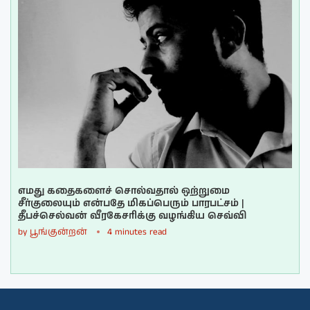
எமது கதைகளைச் சொல்வதால் ஒற்றுமை
சீர்குலையும் என்பதே மிகப்பெரும் பாரபட்சம் |
தீபச்செல்வன் வீரகேசரிக்கு வழங்கிய செவ்வி
by
பூங்குன்றன்
4 minutes read