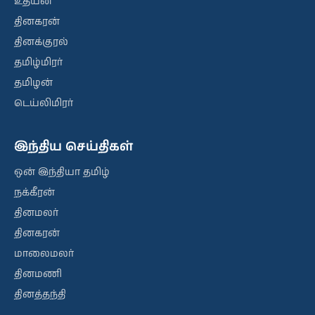
உதயன்
தினகரன்
தினக்குரல்
தமிழ்மிரர்
தமிழன்
டெய்லிமிரர்
இந்திய செய்திகள்
ஒன் இந்தியா தமிழ்
நக்கீரன்
தினமலர்
தினகரன்
மாலைமலர்
தினமணி
தினத்தந்தி