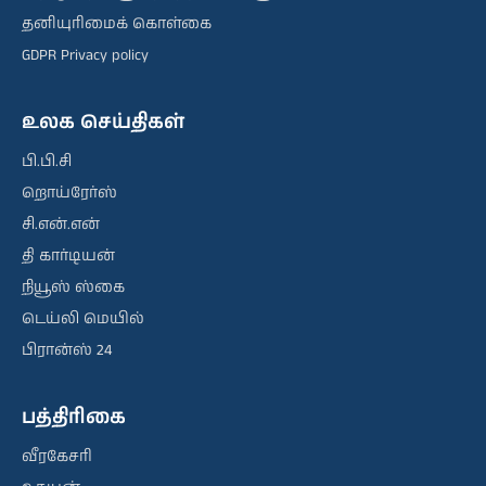
தனியுரிமைக் கொள்கை
GDPR Privacy policy
உலக செய்திகள்
பி.பி.சி
றொய்ரேர்ஸ்
சி.என்.என்
தி கார்டியன்
நியூஸ் ஸ்கை
டெய்லி மெயில்
பிரான்ஸ் 24
பத்திரிகை
வீரகேசரி