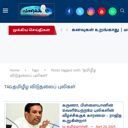
கனவுகள் உறங்காது | மா
முக்கிய செய்திகள்
Home
Tags
Posts tagged with "தமிழீழ
விடுதலைப் புலிகள்"
TAG:
தமிழீழ விடுதலைப் புலிகள்
கருணா, பிள்ளையானின்
வெளியேற்றமே புலிகளின்
வீழ்ச்சிக்குக் காரணம்! – ராஜித
கூறுகின்றார்
by
தமிழ்மாறன்
April 20, 2025