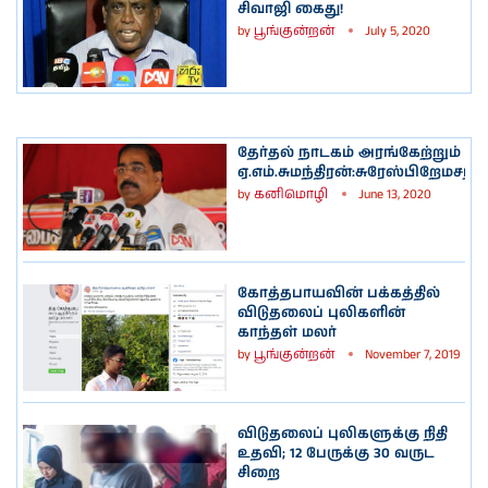
சிவாஜி கைது!
by
பூங்குன்றன்
July 5, 2020
தேர்தல் நாடகம் அரங்கேற்றும்
ஏ.எம்.சுமந்திரன்:சுரேஸ்பிறேமசந்த
by
கனிமொழி
June 13, 2020
கோத்தபாயவின் பக்கத்தில்
விடுதலைப் புலிகளின்
காந்தள் மலர்
by
பூங்குன்றன்
November 7, 2019
விடுதலைப் புலிகளுக்கு நிதி
உதவி; 12 பேருக்கு 30 வருட
சிறை