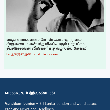
எமது கதைகளைச் சொல்வதால் ஒற்றுமை
சீர்குலையும் என்பதே மிகப்பெரும் பாரபட்சம் |
தீபச்செல்வன் வீரகேசரிக்கு வழங்கிய செவ்வி
by
பூங்குன்றன்
4 minutes read
வணக்கம் இலண்டன்
Vanakkam London
– Sri Lanka, London and world Latest
Breaking News and Headlines