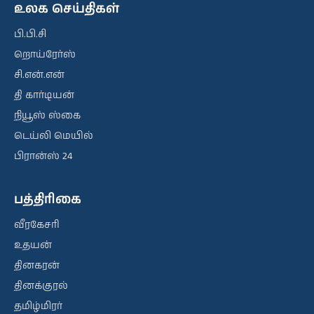
உலக செய்திகள்
பி.பி.சி
றொய்ரேர்ஸ்
சி.என்.என்
தி கார்டியன்
நியூஸ் ஸ்கை
டெய்லி மெயில்
பிரான்ஸ் 24
பத்திரிகை
வீரகேசரி
உதயன்
தினகரன்
தினக்குரல்
தமிழ்மிரர்