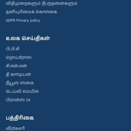
விதிமுறைகளும் நிபந்தனைகளும்
தனியுரிமைக் கொள்கை
GDPR Privacy policy
உலக செய்திகள்
பி.பி.சி
றொய்ரேர்ஸ்
சி.என்.என்
தி கார்டியன்
நியூஸ் ஸ்கை
டெய்லி மெயில்
பிரான்ஸ் 24
பத்திரிகை
வீரகேசரி