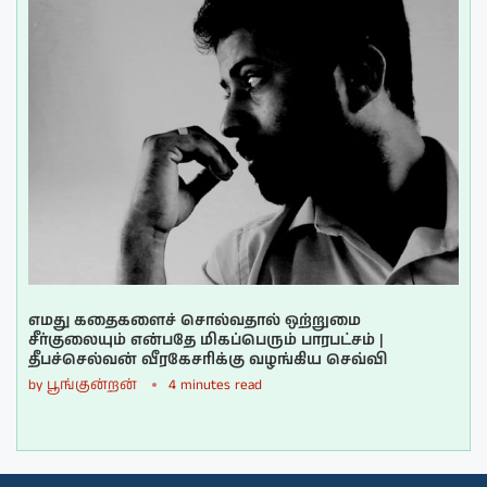
எமது கதைகளைச் சொல்வதால் ஒற்றுமை
சீர்குலையும் என்பதே மிகப்பெரும் பாரபட்சம் |
தீபச்செல்வன் வீரகேசரிக்கு வழங்கிய செவ்வி
by
பூங்குன்றன்
4 minutes read