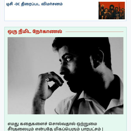
டிசி -DC திரைப்பட விமர்சனம்
ஒரு நிமிட நேர்காணல்
எமது கதைகளைச் சொல்வதால் ஒற்றுமை
சீர்குலையும் என்பதே மிகப்பெரும் பாரபட்சம் |