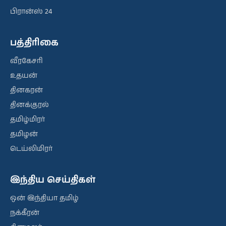
பிரான்ஸ் 24
பத்திரிகை
வீரகேசரி
உதயன்
தினகரன்
தினக்குரல்
தமிழ்மிரர்
தமிழன்
டெய்லிமிரர்
இந்திய செய்திகள்
ஒன் இந்தியா தமிழ்
நக்கீரன்