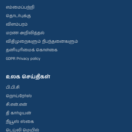
எம்மைப்பற்றி
தொடர்புக்கு
விளம்பரம்
மரண அறிவித்தல்
விதிமுறைகளும் நிபந்தனைகளும்
தனியுரிமைக் கொள்கை
GDPR Privacy policy
உலக செய்திகள்
பி.பி.சி
றொய்ரேர்ஸ்
சி.என்.என்
தி கார்டியன்
நியூஸ் ஸ்கை
டெய்லி மெயில்