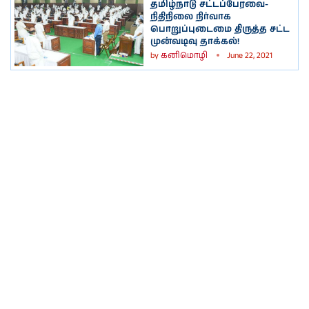
தமிழ்நாடு சட்டப்பேரவை-
நிதிநிலை நிர்வாக
பொறுப்புடைமை திருத்த சட்ட
முன்வடிவு தாக்கல்!
by
கனிமொழி
June 22, 2021