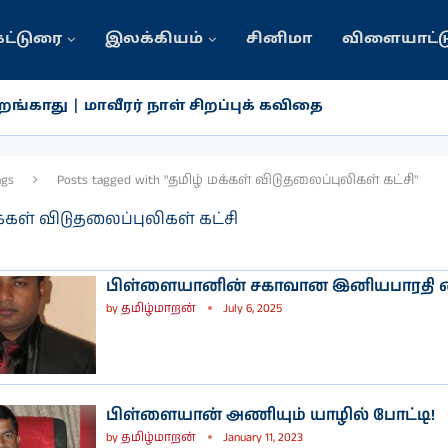
கட்டுரை
இலக்கியம்
சினிமா
விளையாட்ட
ங்காது | மாவீரர் நாள் சிறப்புக் கவிதை
ags
Posts tagged with "தமிழ் மக்கள் விடுதலைப்புலிகள் கட்சி"
க்கள் விடுதலைப்புலிகள் கட்சி
பிள்ளையானின் சகாவான இனியபாரதி 
by
தமிழ்மாறன்
July 6, 2025
பிள்ளையான் அணியும் யாழில் போட்டி!
by
தமிழ்மாறன்
January 11, 2023