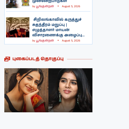
முன்னேற்பாடுகள்
by
பூங்குன்றன்
August 5, 2026
சிறிலங்காவில் கருத்துச்
சுதந்திரம் மறுப்பு |
எழுத்தாளர் மாயன்
விசாரணைக்கு அழைப்பு...
by
பூங்குன்றன்
August 5, 2026
புகைப்படத் தொகுப்பு
நடிகை மீனாக்க்ஷி
நடிகை ருக்மணி
சௌத்திரியின்
வசந்தின்
புகைப்படத்தொகுப்பு
புகைப்படத்தொகுப்பு