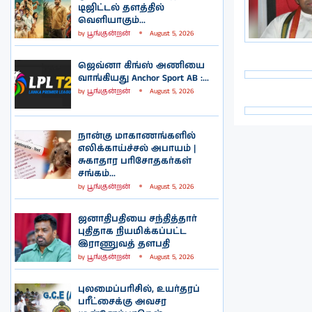
டிஜிட்டல் தளத்தில்
வெளியாகும்...
by
பூங்குன்றன்
August 5, 2026
ஜெவ்னா கிங்ஸ் அணியை
வாங்கியது Anchor Sport AB :...
by
பூங்குன்றன்
August 5, 2026
நான்கு மாகாணங்களில்
எலிக்காய்ச்சல் அபாயம் |
சுகாதார பரிசோதகர்கள்
சங்கம்...
by
பூங்குன்றன்
August 5, 2026
ஜனாதிபதியை சந்தித்தார்
புதிதாக நியமிக்கப்பட்ட
இராணுவத் தளபதி
by
பூங்குன்றன்
August 5, 2026
புலமைப்பரிசில், உயர்தரப்
பரீட்சைக்கு அவசர