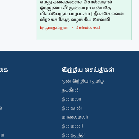
எமது கதைகளைச் சொல்வதால்
ஒற்றுமை சீர்குலையும் என்பதே
மிகப்பெரும் பாரபட்சம் | தீபச்செல்வன்
வீரகேசரிக்கு வழங்கிய செவ்வி
by
பூங்குன்றன்
4 minutes read
ிகை
இந்திய செய்திகள்
ஒன் இந்தியா தமிழ்
நக்கீரன்
தினமலர்
்
தினகரன்
மாலைமலர்
தினமணி
ர்
தினத்தந்தி