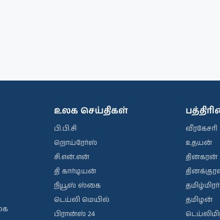
உலக செய்திகள்
பத்திர
பி.பி.சி
வீரகேசரி
றொய்ரேர்ஸ்
உதயன்
சி.என்.என்
தினகரன்
தி கார்டியன்
தினக்குரல
நியூஸ் ஸ்கை
தமிழ்மிரர்
டெய்லி மெயில்
தமிழன்
கை
பிரான்ஸ் 24
டெய்லிமிர