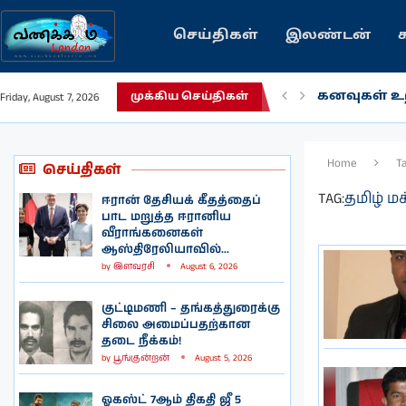
செய்திகள்
இலண்டன்
கனவுகள் உற
Friday, August 7, 2026
முக்கிய செய்திகள்
Home
T
செய்திகள்
TAG:
தமிழ் ம
ஈரான் தேசியக் கீதத்தைப்
பாட மறுத்த ஈரானிய
வீராங்கனைகள்
ஆஸ்திரேலியாவில்...
by
இளவரசி
August 6, 2026
குட்டிமணி – தங்கத்துரைக்கு
சிலை அமைப்பதற்கான
தடை நீக்கம்!
by
பூங்குன்றன்
August 5, 2026
ஓகஸ்ட் 7ஆம் திகதி ஜீ 5