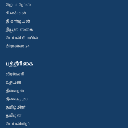
றொய்ரேர்ஸ்
சி.என்.என்
தி கார்டியன்
நியூஸ் ஸ்கை
டெய்லி மெயில்
பிரான்ஸ் 24
பத்திரிகை
வீரகேசரி
உதயன்
தினகரன்
தினக்குரல்
தமிழ்மிரர்
தமிழன்
டெய்லிமிரர்