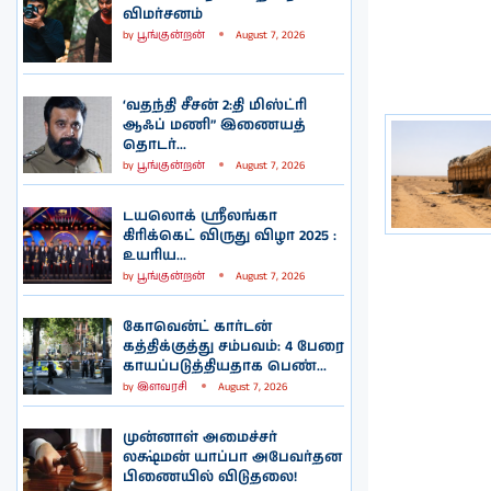
விமர்சனம்
by
பூங்குன்றன்
August 7, 2026
‘வதந்தி சீசன் 2:தி மிஸ்ட்ரி
ஆஃப் மணி” இணையத்
தொடர்...
by
பூங்குன்றன்
August 7, 2026
டயலொக் ஸ்ரீலங்கா
கிரிக்கெட் விருது விழா 2025 :
உயரிய...
by
பூங்குன்றன்
August 7, 2026
கோவென்ட் கார்டன்
கத்திக்குத்து சம்பவம்: 4 பேரை
காயப்படுத்தியதாக பெண்...
by
இளவரசி
August 7, 2026
முன்னாள் அமைச்சர்
லக்ஷ்மன் யாப்பா அபேவர்தன
பிணையில் விடுதலை!