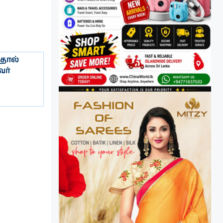
தால்
வர்