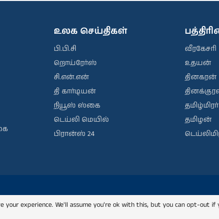
உலக செய்திகள்
பத்திர
பி.பி.சி
வீரகேசரி
றொய்ரேர்ஸ்
உதயன்
சி.என்.என்
தினகரன்
தி கார்டியன்
தினக்குரல
நியூஸ் ஸ்கை
தமிழ்மிரர்
டெய்லி மெயில்
தமிழன்
கை
பிரான்ஸ் 24
டெய்லிமிர
e your experience. We'll assume you're ok with this, but you can opt-out if 