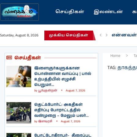
செய்திகள்
இலண்டன்
க
என்னவள்
Saturday, August 8, 2026
முக்கிய செய்திகள்
பழைய கற
இந்தியவர
கவிதை |
காசாவில் 
நல்ல சில
பிரித்தானி
இலங்கையி
இலண்டனி
Home
T
செய்திகள்
TAG:
தாகத்த
இளைஞர்களுக்கான
பொன்னான வாய்ப்பு | பால்
உற்பத்தியில் எழுச்சி
பெறுமா...
by
பூங்குன்றன்
August 7, 2026
தெட்ஃபோர்ட்: அகதிகள்
எதிர்ப்பு போராட்டத்தில்
வன்முறை – மேலும் பலர்...
by
இளவரசி
August 7, 2026
போட்டோகிராபர்- ‌ திரைப்பட