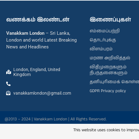
வணக்கம் இலண்டன்
இணைப்புகள்
எம்மைப்பற்றி
Vanakkam London
– Sri Lanka,
தொடர்புக்கு
London and world Latest Breaking
News and Headlines
விளம்பரம்
மரண அறிவித்தல்
விதிமுறைகளும்
London, England, United
நிபந்தனைகளும்
Kingdom
தனியுரிமைக் கொள்
GDPR Privacy policy
vanakkamlondon@gmail.com
@2013 – 2024 | Vanakkam London | All Rights Reserved.
This website uses cookies to improv