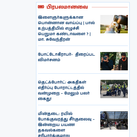
பிரபலமானவை
இளைஞர்களுக்கான
பொன்னான வாய்ப்பு | பால்
உற்பத்தியில் எழுச்சி
பெறுமா கண்டாவளை ? |
மா. சுவேந்திரன்
போட்டோகிராபர்- ‌ திரைப்பட
விமர்சனம்
தெட்ஃபோர்ட்: அகதிகள்
எதிர்ப்பு போராட்டத்தில்
வன்முறை – மேலும் பலர்
கைது!
மின்தடை: ரயில்
போக்குவரத்து சீர்குலைவு –
இன்றைய பயண
தகவல்களை
சரிபார்க்குமாறு