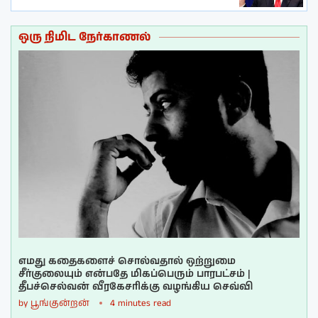
ஒரு நிமிட நேர்காணல்
எமது கதைகளைச் சொல்வதால் ஒற்றுமை
சீர்குலையும் என்பதே மிகப்பெரும் பாரபட்சம் |
தீபச்செல்வன் வீரகேசரிக்கு வழங்கிய செவ்வி
by
பூங்குன்றன்
4 minutes read