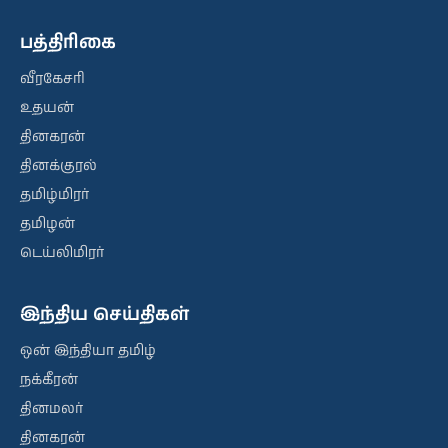
பத்திரிகை
வீரகேசரி
உதயன்
தினகரன்
தினக்குரல்
தமிழ்மிரர்
தமிழன்
டெய்லிமிரர்
இந்திய செய்திகள்
ஒன் இந்தியா தமிழ்
நக்கீரன்
தினமலர்
தினகரன்