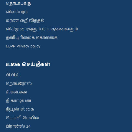
தொடர்புக்கு
விளம்பரம்
மரண அறிவித்தல்
விதிமுறைகளும் நிபந்தனைகளும்
தனியுரிமைக் கொள்கை
GDPR Privacy policy
உலக செய்திகள்
பி.பி.சி
றொய்ரேர்ஸ்
சி.என்.என்
தி கார்டியன்
நியூஸ் ஸ்கை
டெய்லி மெயில்
பிரான்ஸ் 24