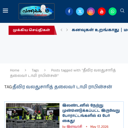
கனவுகள் உறங்காது | மா
முக்கிய செய்திகள்
Home
Tags
Posts tagged with "தீவிர வலதுசாரித்
தலைவர் டாமி ராபின்சன்"
TAG:
தீவிர வலதுசாரித் தலைவர் டாமி ராபின்சன்
இலண்டனில் நேற்று
முன்னெடுக்கப்பட்ட இருவேறு
போராட்டங்களில் 43 பேர்
கைது!
by
இளவரசி
May 17, 2026