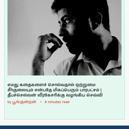
எமது கதைகளைச் சொல்வதால் ஒற்றுமை
சீர்குலையும் என்பதே மிகப்பெரும் பாரபட்சம் |
தீபச்செல்வன் வீரகேசரிக்கு வழங்கிய செவ்வி
by
பூங்குன்றன்
4 minutes read