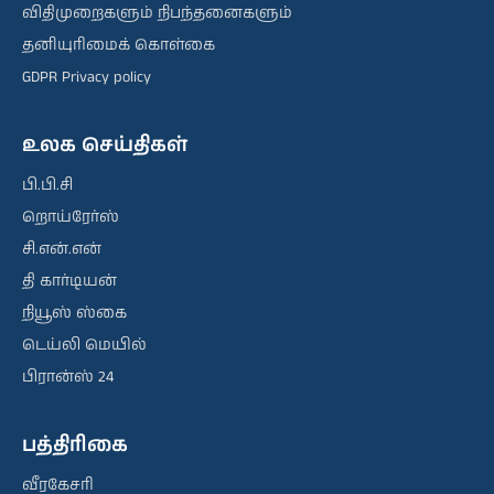
விதிமுறைகளும் நிபந்தனைகளும்
தனியுரிமைக் கொள்கை
GDPR Privacy policy
உலக செய்திகள்
பி.பி.சி
றொய்ரேர்ஸ்
சி.என்.என்
தி கார்டியன்
நியூஸ் ஸ்கை
டெய்லி மெயில்
பிரான்ஸ் 24
பத்திரிகை
வீரகேசரி