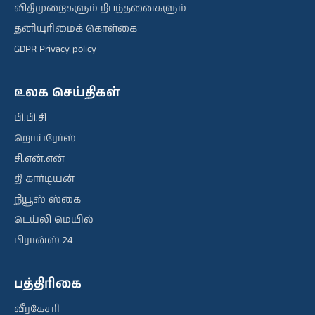
விதிமுறைகளும் நிபந்தனைகளும்
தனியுரிமைக் கொள்கை
GDPR Privacy policy
உலக செய்திகள்
பி.பி.சி
றொய்ரேர்ஸ்
சி.என்.என்
தி கார்டியன்
நியூஸ் ஸ்கை
டெய்லி மெயில்
பிரான்ஸ் 24
பத்திரிகை
வீரகேசரி