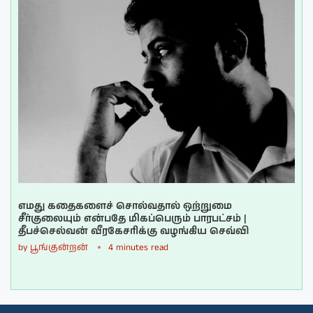
எமது கதைகளைச் சொல்வதால் ஒற்றுமை
சீர்குலையும் என்பதே மிகப்பெரும் பாரபட்சம் |
தீபச்செல்வன் வீரகேசரிக்கு வழங்கிய செவ்வி
by
பூங்குன்றன்
4 minutes read