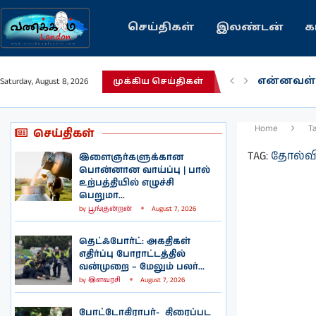
செய்திகள்
இலண்டன்
க
என்னவள்
Saturday, August 8, 2026
முக்கிய செய்திகள்
பழைய கற
இந்தியவர
கவிதை |
காசாவில் 
நல்ல சில
பிரித்தானி
இலங்கையி
இலண்டனி
Home
T
செய்திகள்
TAG:
தோல்வி
இளைஞர்களுக்கான
பொன்னான வாய்ப்பு | பால்
உற்பத்தியில் எழுச்சி
பெறுமா...
by
பூங்குன்றன்
August 7, 2026
தெட்ஃபோர்ட்: அகதிகள்
எதிர்ப்பு போராட்டத்தில்
வன்முறை – மேலும் பலர்...
by
இளவரசி
August 7, 2026
போட்டோகிராபர்- ‌ திரைப்பட