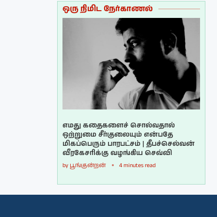
ஒரு நிமிட நேர்காணல்
எமது கதைகளைச் சொல்வதால்
ஒற்றுமை சீர்குலையும் என்பதே
மிகப்பெரும் பாரபட்சம் | தீபச்செல்வன்
வீரகேசரிக்கு வழங்கிய செவ்வி
by
பூங்குன்றன்
4 minutes read