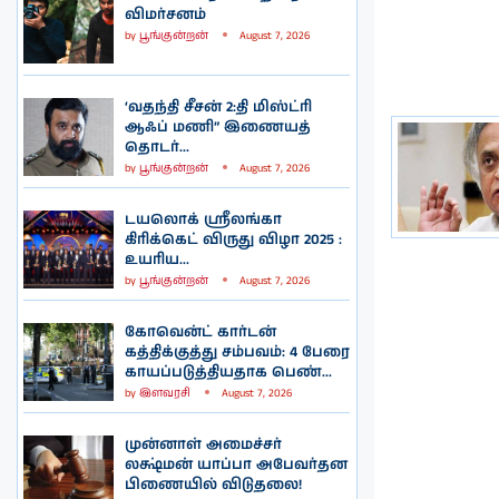
விமர்சனம்
by
பூங்குன்றன்
August 7, 2026
‘வதந்தி சீசன் 2:தி மிஸ்ட்ரி
ஆஃப் மணி” இணையத்
தொடர்...
by
பூங்குன்றன்
August 7, 2026
டயலொக் ஸ்ரீலங்கா
கிரிக்கெட் விருது விழா 2025 :
உயரிய...
by
பூங்குன்றன்
August 7, 2026
கோவென்ட் கார்டன்
கத்திக்குத்து சம்பவம்: 4 பேரை
காயப்படுத்தியதாக பெண்...
by
இளவரசி
August 7, 2026
முன்னாள் அமைச்சர்
லக்ஷ்மன் யாப்பா அபேவர்தன
பிணையில் விடுதலை!