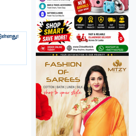
ுள்ளது!