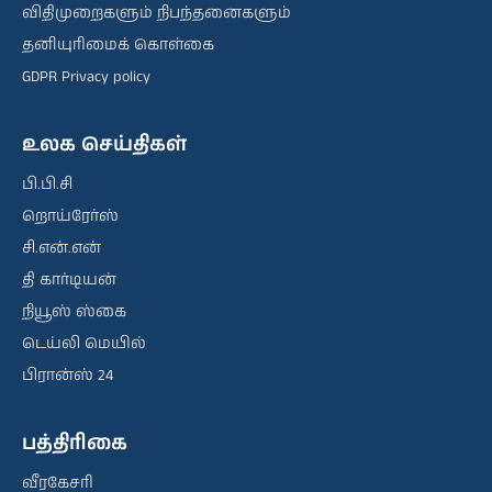
விதிமுறைகளும் நிபந்தனைகளும்
தனியுரிமைக் கொள்கை
GDPR Privacy policy
உலக செய்திகள்
பி.பி.சி
றொய்ரேர்ஸ்
சி.என்.என்
தி கார்டியன்
நியூஸ் ஸ்கை
டெய்லி மெயில்
பிரான்ஸ் 24
பத்திரிகை
வீரகேசரி