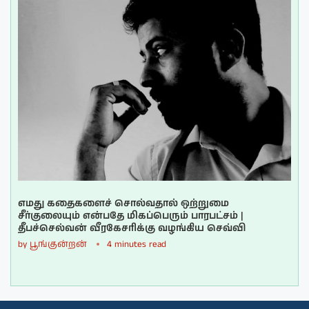
எமது கதைகளைச் சொல்வதால் ஒற்றுமை
சீர்குலையும் என்பதே மிகப்பெரும் பாரபட்சம் |
தீபச்செல்வன் வீரகேசரிக்கு வழங்கிய செவ்வி
by
பூங்குன்றன்
4 minutes read