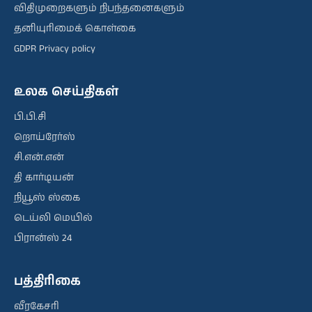
விதிமுறைகளும் நிபந்தனைகளும்
தனியுரிமைக் கொள்கை
GDPR Privacy policy
உலக செய்திகள்
பி.பி.சி
றொய்ரேர்ஸ்
சி.என்.என்
தி கார்டியன்
நியூஸ் ஸ்கை
டெய்லி மெயில்
பிரான்ஸ் 24
பத்திரிகை
வீரகேசரி