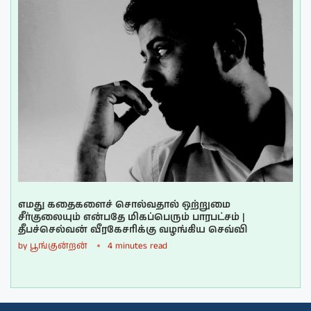
எமது கதைகளைச் சொல்வதால் ஒற்றுமை
சீர்குலையும் என்பதே மிகப்பெரும் பாரபட்சம் |
தீபச்செல்வன் வீரகேசரிக்கு வழங்கிய செவ்வி
by
பூங்குன்றன்
4 minutes read