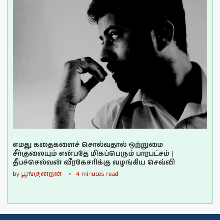
எமது கதைகளைச் சொல்வதால் ஒற்றுமை
சீர்குலையும் என்பதே மிகப்பெரும் பாரபட்சம் |
தீபச்செல்வன் வீரகேசரிக்கு வழங்கிய செவ்வி
by
பூங்குன்றன்
4 minutes read