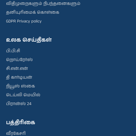
விதிமுறைகளும் நிபந்தனைகளும்
தனியுரிமைக் கொள்கை
GDPR Privacy policy
உலக செய்திகள்
பி.பி.சி
றொய்ரேர்ஸ்
சி.என்.என்
தி கார்டியன்
நியூஸ் ஸ்கை
டெய்லி மெயில்
பிரான்ஸ் 24
பத்திரிகை
வீரகேசரி